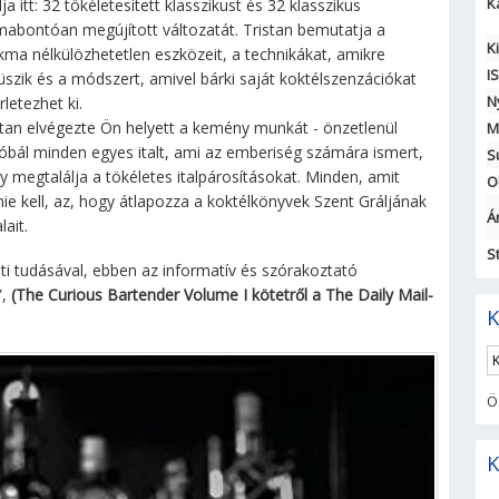
K
lja itt: 32 tökéletesített klasszikust és 32 klasszikus
mabontóan megújított változatát. Tristan bemutatja a
K
kma nélkülözhetetlen eszközeit, a technikákat, amikre
I
üszik és a módszert, amivel bárki saját koktélszenzációkat
N
rletezhet ki.
stan elvégezte Ön helyett a kemény munkát - önzetlenül
M
róbál minden egyes italt, ami az emberiség számára ismert,
S
y megtalálja a tökéletes italpárosításokat. Minden, amit
O
nie kell, az, hogy átlapozza a koktélkönyvek Szent Gráljának
Ár
lait.
S
eti tudásával, ebben az informatív és szórakoztató
,
(The Curious Bartender Volume I kötetről a The Daily Mail-
K
Ö
K