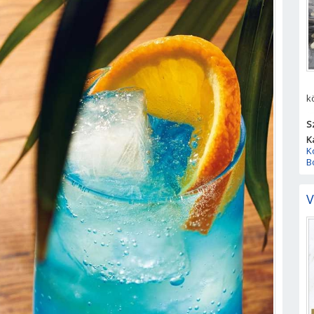
k
S
K
K
B
V