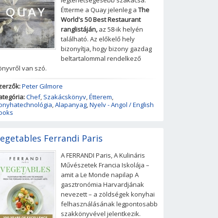
legtehetségesebb szakácsa.
Étterme a Quay jelenleg a
The
World's 50 Best Restaurant
ranglistáján,
az 58-ik helyén
található. Az előkelő hely
bizonyítja, hogy bizony gazdag
beltartalommal rendelkező
önyvről van szó.
zerzők:
Peter Gilmore
ategória:
Chef
,
Szakácskönyv
,
Étterem
,
onyhatechnológia
,
Alapanyag
,
Nyelv - Angol / English
ooks
egetables Ferrandi Paris
A FERRANDI Paris, A Kulináris
Művészetek Francia Iskolája –
amit a Le Monde napilap A
gasztronómia Harvardjának
nevezett – a zöldségek konyhai
felhasználásának legpontosabb
szakkönyvével jelentkezik.