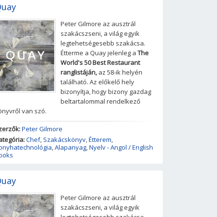
uay
Peter Gilmore az ausztrál
szakácszseni, a világ egyik
legtehetségesebb szakácsa.
Étterme a Quay jelenleg a
The
World's 50 Best Restaurant
ranglistáján,
az 58-ik helyén
található. Az előkelő hely
bizonyítja, hogy bizony gazdag
beltartalommal rendelkező
önyvről van szó.
zerzők:
Peter Gilmore
ategória:
Chef
,
Szakácskönyv
,
Étterem
,
onyhatechnológia
,
Alapanyag
,
Nyelv - Angol / English
ooks
uay
Peter Gilmore az ausztrál
szakácszseni, a világ egyik