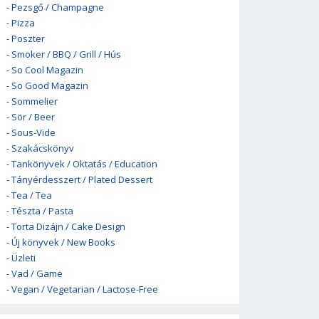
-
Pezsgő / Champagne
-
Pizza
-
Poszter
-
Smoker / BBQ / Grill / Hús
-
So Cool Magazin
-
So Good Magazin
-
Sommelier
-
Sör / Beer
-
Sous-Vide
-
Szakácskönyv
-
Tankönyvek / Oktatás / Education
-
Tányérdesszert / Plated Dessert
-
Tea / Tea
-
Tészta / Pasta
-
Torta Dizájn / Cake Design
-
Új könyvek / New Books
-
Üzleti
-
Vad / Game
-
Vegan / Vegetarian / Lactose-Free