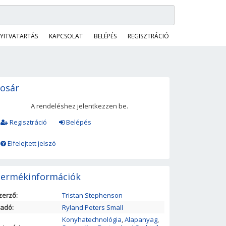
YITVATARTÁS
KAPCSOLAT
BELÉPÉS
REGISZTRÁCIÓ
osár
A rendeléshez jelentkezzen be.
Regisztráció
Belépés
Elfelejtett jelszó
ermékinformációk
zerző:
Tristan Stephenson
iadó:
Ryland Peters Small
Konyhatechnológia
,
Alapanyag
,