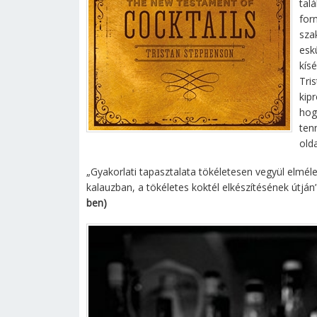
talá
for
sza
esk
kísé
Tri
kip
hog
ten
olda
„Gyakorlati tapasztalata tökéletesen vegyül elmél
kalauzban, a tökéletes koktél elkészítésének útján”
ben)