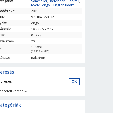
ategória:
Sommelier
,
Bartender / Cocktail
,
Nyelv - Angol / English Books
iadás éve:
2019
SBN:
9781849758932
yelv:
Angol
éretek:
19
x
23.5
x
2.6
cm
úly:
0.89 kg
ldalszám:
208
15 890 Ft
:
(15 133 + ÁFA)
tátusz:
Raktáron
eresés
sszetett kereső »»
ategóriák