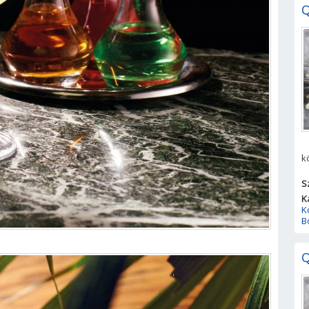
Q
k
S
K
K
B
Q