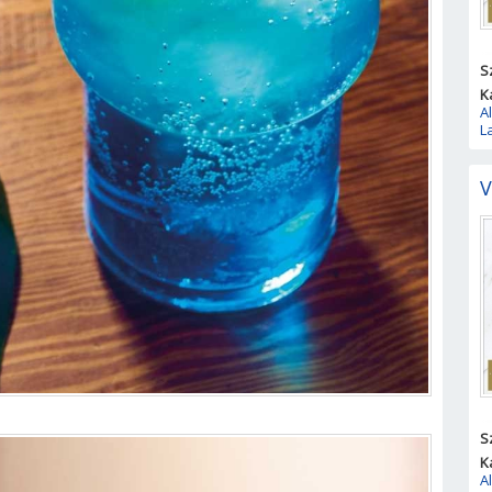
S
K
A
L
V
S
K
A