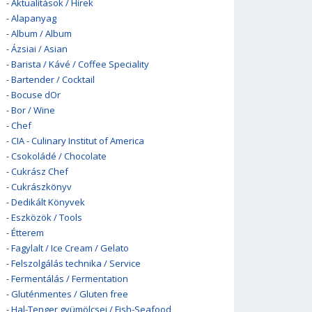
-
Aktualitások / Hírek
-
Alapanyag
-
Album / Album
-
Ázsiai / Asian
-
Barista / Kávé / Coffee Speciality
-
Bartender / Cocktail
-
Bocuse dOr
-
Bor / Wine
-
Chef
-
CIA - Culinary Institut of America
-
Csokoládé / Chocolate
-
Cukrász Chef
-
Cukrászkönyv
-
Dedikált Könyvek
-
Eszközök / Tools
-
Étterem
-
Fagylalt / Ice Cream / Gelato
-
Felszolgálás technika / Service
-
Fermentálás / Fermentation
-
Gluténmentes / Gluten free
-
Hal-Tenger gyümölcsei / Fish-Seafood