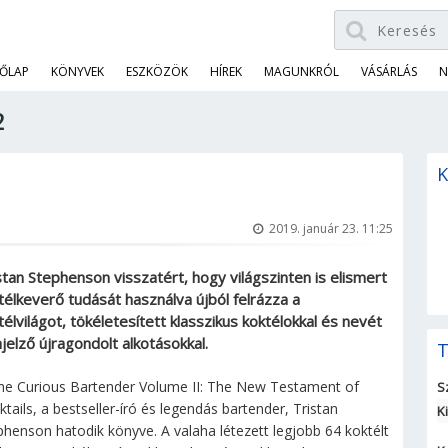
ŐLAP
KÖNYVEK
ESZKÖZÖK
HÍREK
MAGUNKRÓL
VÁSÁRLÁS
N
2
K
2019. január 23. 11:25
stan Stephenson visszatért, hogy világszinten is elismert
télkeverő tudását használva újból felrázza a
télvilágot, tökéletesített klasszikus koktélokkal és nevét
jelző újragondolt alkotásokkal.
T
he Curious Bartender Volume II: The New Testament of
S
ktails, a bestseller-író és legendás bartender, Tristan
K
phenson hatodik könyve. A valaha létezett legjobb 64 koktélt