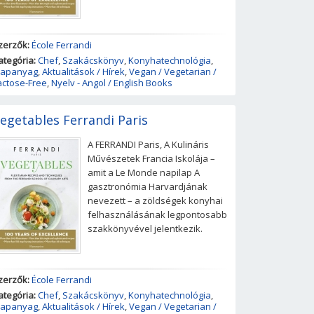
zerzők:
École Ferrandi
ategória:
Chef
,
Szakácskönyv
,
Konyhatechnológia
,
lapanyag
,
Aktualitások / Hírek
,
Vegan / Vegetarian /
actose-Free
,
Nyelv - Angol / English Books
egetables Ferrandi Paris
A FERRANDI Paris, A Kulináris
Művészetek Francia Iskolája –
amit a Le Monde napilap A
gasztronómia Harvardjának
nevezett – a zöldségek konyhai
felhasználásának legpontosabb
szakkönyvével jelentkezik.
zerzők:
École Ferrandi
ategória:
Chef
,
Szakácskönyv
,
Konyhatechnológia
,
lapanyag
,
Aktualitások / Hírek
,
Vegan / Vegetarian /