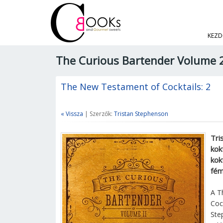
KEZD
The Curious Bartender Volume 
The New Testament of Cocktails: 2
« Vissza
| Szerzők:
Tristan Stephenson
Tri
kok
kok
fém
A T
Coc
Ste