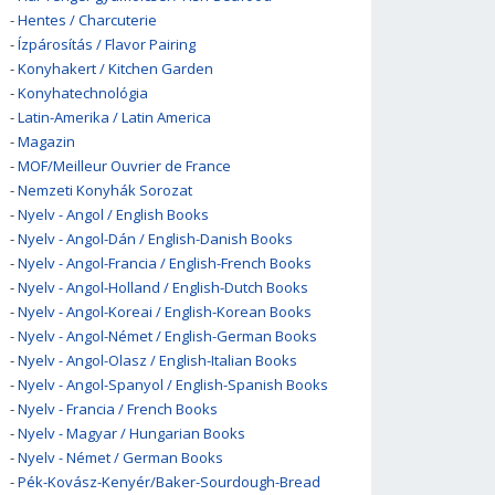
-
Hentes / Charcuterie
-
Ízpárosítás / Flavor Pairing
-
Konyhakert / Kitchen Garden
-
Konyhatechnológia
-
Latin-Amerika / Latin America
-
Magazin
-
MOF/Meilleur Ouvrier de France
-
Nemzeti Konyhák Sorozat
-
Nyelv - Angol / English Books
-
Nyelv - Angol-Dán / English-Danish Books
-
Nyelv - Angol-Francia / English-French Books
-
Nyelv - Angol-Holland / English-Dutch Books
-
Nyelv - Angol-Koreai / English-Korean Books
-
Nyelv - Angol-Német / English-German Books
-
Nyelv - Angol-Olasz / English-Italian Books
-
Nyelv - Angol-Spanyol / English-Spanish Books
-
Nyelv - Francia / French Books
-
Nyelv - Magyar / Hungarian Books
-
Nyelv - Német / German Books
-
Pék-Kovász-Kenyér/Baker-Sourdough-Bread