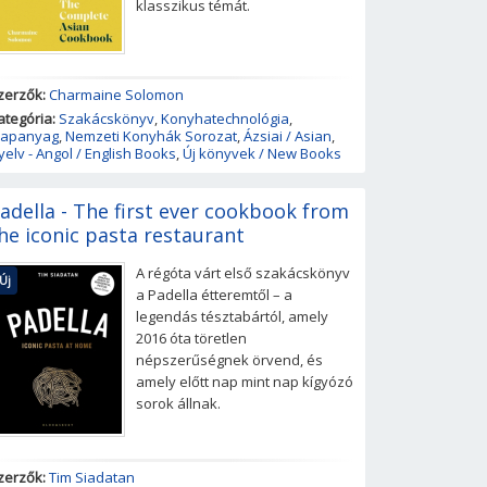
klasszikus témát.
zerzők:
Charmaine Solomon
ategória:
Szakácskönyv
,
Konyhatechnológia
,
lapanyag
,
Nemzeti Konyhák Sorozat
,
Ázsiai / Asian
,
yelv - Angol / English Books
,
Új könyvek / New Books
adella - The first ever cookbook from
he iconic pasta restaurant
A régóta várt első szakácskönyv
Új
a Padella étteremtől – a
legendás tésztabártól, amely
2016 óta töretlen
népszerűségnek örvend, és
amely előtt nap mint nap kígyózó
sorok állnak.
zerzők:
Tim Siadatan