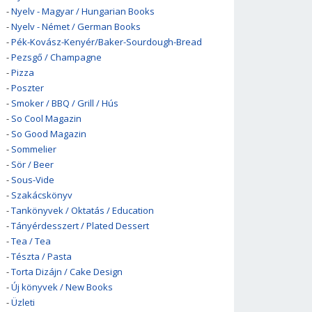
-
Nyelv - Magyar / Hungarian Books
-
Nyelv - Német / German Books
-
Pék-Kovász-Kenyér/Baker-Sourdough-Bread
-
Pezsgő / Champagne
-
Pizza
-
Poszter
-
Smoker / BBQ / Grill / Hús
-
So Cool Magazin
-
So Good Magazin
-
Sommelier
-
Sör / Beer
-
Sous-Vide
-
Szakácskönyv
-
Tankönyvek / Oktatás / Education
-
Tányérdesszert / Plated Dessert
-
Tea / Tea
-
Tészta / Pasta
-
Torta Dizájn / Cake Design
-
Új könyvek / New Books
-
Üzleti