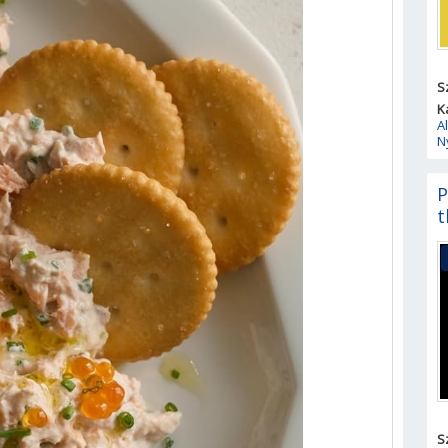
S
K
A
N
P
t
S