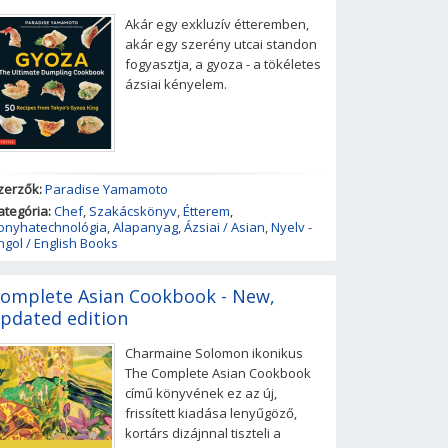
Akár egy exkluzív étteremben,
akár egy szerény utcai standon
fogyasztja, a gyoza - a tökéletes
ázsiai kényelem.
zerzők:
Paradise Yamamoto
ategória:
Chef
,
Szakácskönyv
,
Étterem
,
onyhatechnológia
,
Alapanyag
,
Ázsiai / Asian
,
Nyelv -
ngol / English Books
omplete Asian Cookbook - New,
pdated edition
Charmaine Solomon ikonikus
The Complete Asian Cookbook
című könyvének ez az új,
frissített kiadása lenyűgöző,
kortárs dizájnnal tiszteli a