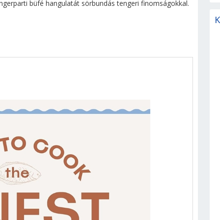
ngerparti büfé hangulatát sörbundás tengeri finomságokkal.
K