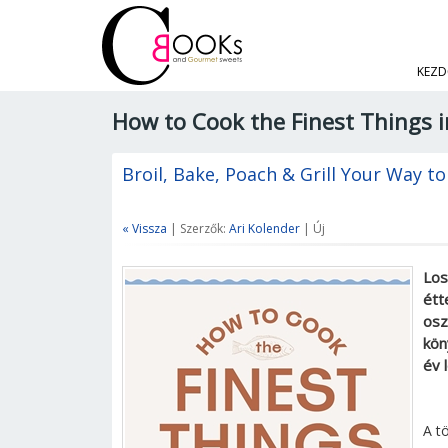
KEZD
How to Cook the Finest Things i
Broil, Bake, Poach & Grill Your Way to
« Vissza
| Szerzők:
Ari Kolender
| Új
Los
étt
osz
kön
év 
A t