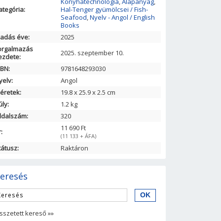
Konyhatechnológia
,
Alapanyag
,
ategória:
Hal-Tenger gyümölcsei / Fish-
Seafood
,
Nyelv - Angol / English
Books
iadás éve:
2025
orgalmazás
2025. szeptember 10.
ezdete:
SBN:
9781648293030
yelv:
Angol
éretek:
19.8
x
25.9
x
2.5
cm
úly:
1.2 kg
ldalszám:
320
11 690 Ft
:
(11 133 + ÁFA)
tátusz:
Raktáron
eresés
sszetett kereső »»