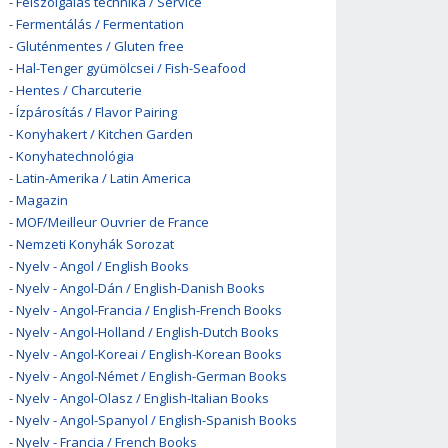
-
Felszolgálás technika / Service
-
Fermentálás / Fermentation
-
Gluténmentes / Gluten free
-
Hal-Tenger gyümölcsei / Fish-Seafood
-
Hentes / Charcuterie
-
Ízpárosítás / Flavor Pairing
-
Konyhakert / Kitchen Garden
-
Konyhatechnológia
-
Latin-Amerika / Latin America
-
Magazin
-
MOF/Meilleur Ouvrier de France
-
Nemzeti Konyhák Sorozat
-
Nyelv - Angol / English Books
-
Nyelv - Angol-Dán / English-Danish Books
-
Nyelv - Angol-Francia / English-French Books
-
Nyelv - Angol-Holland / English-Dutch Books
-
Nyelv - Angol-Koreai / English-Korean Books
-
Nyelv - Angol-Német / English-German Books
-
Nyelv - Angol-Olasz / English-Italian Books
-
Nyelv - Angol-Spanyol / English-Spanish Books
-
Nyelv - Francia / French Books