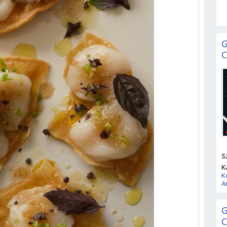
G
C
S
K
K
A
G
C