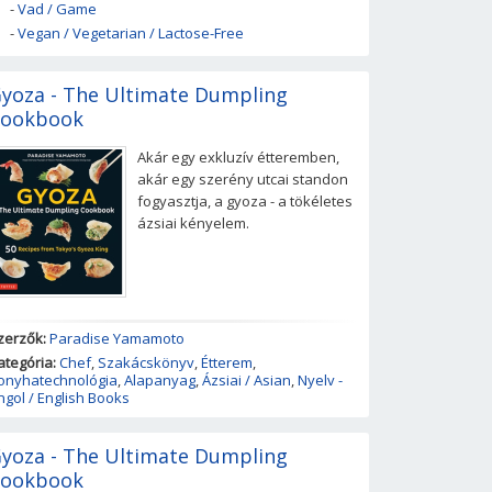
-
Vad / Game
-
Vegan / Vegetarian / Lactose-Free
yoza - The Ultimate Dumpling
ookbook
Akár egy exkluzív étteremben,
akár egy szerény utcai standon
fogyasztja, a gyoza - a tökéletes
ázsiai kényelem.
zerzők:
Paradise Yamamoto
ategória:
Chef
,
Szakácskönyv
,
Étterem
,
onyhatechnológia
,
Alapanyag
,
Ázsiai / Asian
,
Nyelv -
ngol / English Books
yoza - The Ultimate Dumpling
ookbook