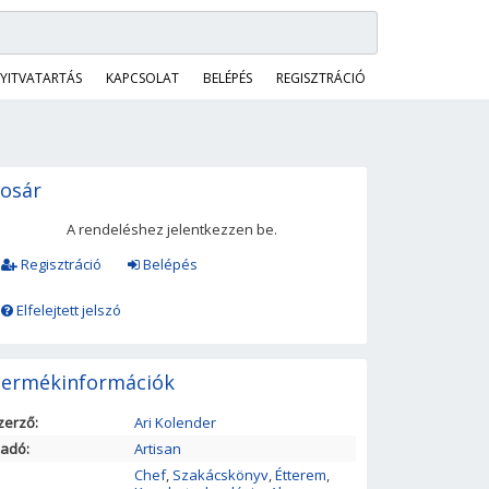
YITVATARTÁS
KAPCSOLAT
BELÉPÉS
REGISZTRÁCIÓ
osár
A rendeléshez jelentkezzen be.
Regisztráció
Belépés
Elfelejtett jelszó
ermékinformációk
zerző:
Ari Kolender
iadó:
Artisan
Chef
,
Szakácskönyv
,
Étterem
,