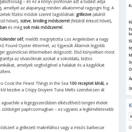
abiztosság – és ez a könyv pontosan azt a tudást adja
K
, amellyel az alapanyag minden alkalommal ragyogni fog. A
ezetek főzési módok szerint tagolódnak:
grillezve
(alulról
ező hővel),
sütve
,
broiling módszerrel
(felülről érkező hővel),
K
jban
és még
sok más módszerrel
.
F
k
 Kolender séf
, mielőtt megnyitotta Los Angelesben a nagy
I
erű Found Oyster éttermet, az Egyesült Államok legjobb
N
ger gyümölcsei éttermeiben dolgozott. Első könyvében most
M
tanítja az olvasóknak azokat a sokoldalú, biztos
S
hnikákat, amelyek segítségével a halakat és a kagylókat
O
íteni.
Ár
to Cook the Finest Things in the Sea
100 receptet kínál,
a
S
o-tól kezdve a Crispy Gruyere Tuna Melts szendvicsen át
 aguachile a legegyszerűbben elkészíthető tengeri ételek
K
s zöldséget papírcsomagban – ez ugyanis a legkíméletesebb
módszert a grillezett makrélához vagy a misós barbecue
Ö