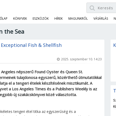
ŐLAP
KÖNYVEK
ESZKÖZÖK
HÍREK
MAGUNKRÓL
VÁSÁRLÁS
N
n the Sea
 Exceptional Fish & Shellfish
K
2025. szeptember 10. 14:23
 Angeles népszerű Found Oyster és Queen St.
ermeinek tulajdonosa egyszerű, közérthető útmutatókkal
latja el a tengeri ételek készítésének misztikumát. A
yvet a Los Angeles Times és a Publishers Weekly is az
T
legjobb új szakácskönyvei közé választotta.
S
K
ökéletes tengeri étel titka az egyszerűség és a