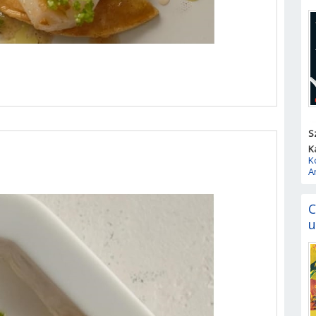
S
K
K
A
C
u