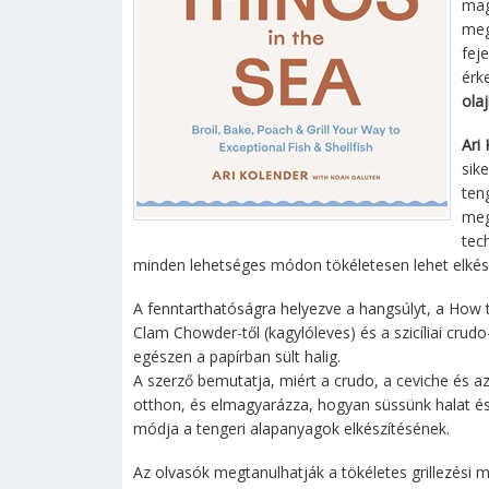
mag
meg
fej
érk
ola
Ari
sik
ten
meg
tec
minden lehetséges módon tökéletesen lehet elkész
A fenntarthatóságra helyezve a hangsúlyt, a How 
Clam Chowder-től (kagylóleves) és a szicíliai crud
egészen a papírban sült halig.
A szerző bemutatja, miért a crudo, a ceviche és az
otthon, és elmagyarázza, hogyan süssünk halat é
módja a tengeri alapanyagok elkészítésének.
Az olvasók megtanulhatják a tökéletes grillezési 