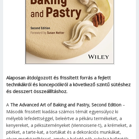
Alaposan átdolgozott és frissített forrás a fejlett
technikákról és koncepciókról a következő szintű sütéshez
és desszert összeállításhoz.
A
The Advanced Art of Baking and Pastry, Second Edition
–
Második frissitett kiadása számos témát egyensúlyoz ki
mélyebb lefedettséggel, beleértve a pékáru termékeket, a
kenyereket, a péksüteményeket (Viennoiserie-t), a krémeket, a
pitéket, a tarte-kat, a tortákat és a dekorációs munkákat,
olyan megközelítéssel, amely a haladó pék-cukrász hallgatók