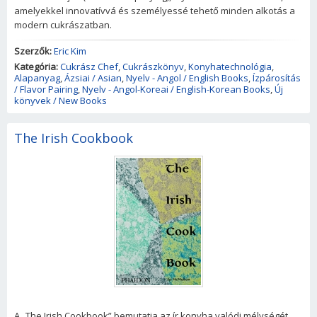
amelyekkel innovatívvá és személyessé tehető minden alkotás a
modern cukrászatban.
Szerzők:
Eric Kim
Kategória:
Cukrász Chef
,
Cukrászkönyv
,
Konyhatechnológia
,
Alapanyag
,
Ázsiai / Asian
,
Nyelv - Angol / English Books
,
Ízpárosítás
/ Flavor Pairing
,
Nyelv - Angol-Koreai / English-Korean Books
,
Új
könyvek / New Books
The Irish Cookbook
A „The Irish Cookbook” bemutatja az ír konyha valódi mélységét,