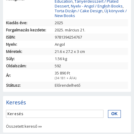
Education
,
Tányérdesszert / Plated
Dessert
,
Nyelv - Angol / English Books
,
Torta Dizájn / Cake Design
,
Új könyvek /
New Books
Kiadás éve:
2025
Forgalmazás kezdete:
2025. március 21.
ISBN:
9781394254767
Nyelv:
Angol
Méretek:
21.6
x
27.2
x
3
cm
Súly:
1.56 kg
Oldalszám:
592
35 890 Ft
Ár:
(34 181 + ÁFA)
Státusz:
Előrendelhető
Keresés
Összetett kereső »»