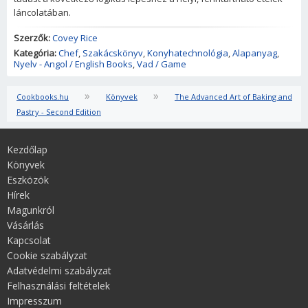
láncolatában.
Szerzők:
Covey Rice
Kategória:
Chef
,
Szakácskönyv
,
Konyhatechnológia
,
Alapanyag
,
Nyelv - Angol / English Books
,
Vad / Game
»
»
Cookbooks.hu
Könyvek
The Advanced Art of Baking and
Pastry - Second Edition
Kezdőlap
Könyvek
Eszközök
Hírek
Magunkról
Vásárlás
Kapcsolat
Cookie szabályzat
Adatvédelmi szabályzat
Felhasználási feltételek
Impresszum