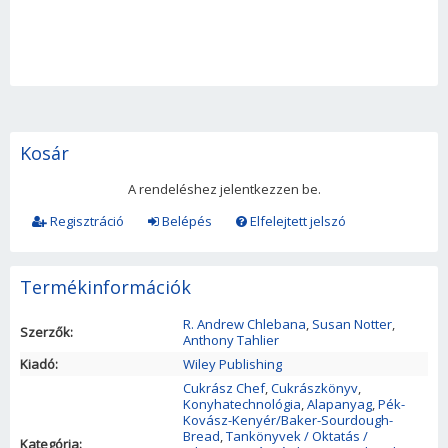
Kosár
A rendeléshez jelentkezzen be.
Regisztráció
Belépés
Elfelejtett jelszó
Termékinformációk
R. Andrew Chlebana
,
Susan Notter
,
Szerzők:
Anthony Tahlier
Kiadó:
Wiley Publishing
Cukrász Chef
,
Cukrászkönyv
,
Konyhatechnológia
,
Alapanyag
,
Pék-
Kovász-Kenyér/Baker-Sourdough-
Bread
,
Tankönyvek / Oktatás /
Kategória: