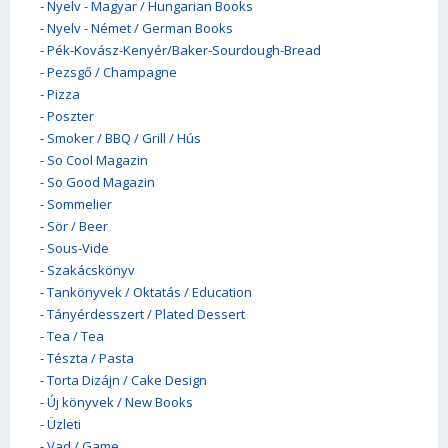
-
Nyelv - Magyar / Hungarian Books
-
Nyelv - Német / German Books
-
Pék-Kovász-Kenyér/Baker-Sourdough-Bread
-
Pezsgő / Champagne
-
Pizza
-
Poszter
-
Smoker / BBQ / Grill / Hús
-
So Cool Magazin
-
So Good Magazin
-
Sommelier
-
Sör / Beer
-
Sous-Vide
-
Szakácskönyv
-
Tankönyvek / Oktatás / Education
-
Tányérdesszert / Plated Dessert
-
Tea / Tea
-
Tészta / Pasta
-
Torta Dizájn / Cake Design
-
Új könyvek / New Books
-
Üzleti
-
Vad / Game