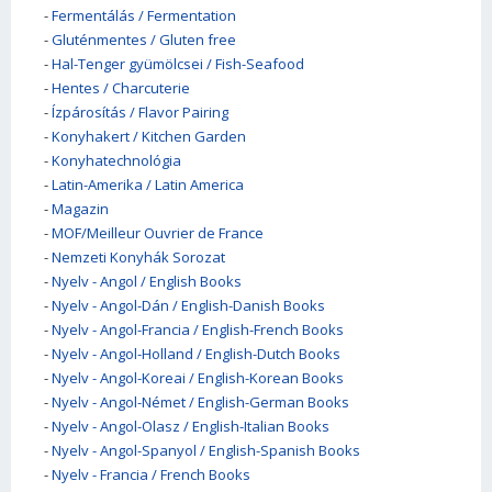
-
Fermentálás / Fermentation
-
Gluténmentes / Gluten free
-
Hal-Tenger gyümölcsei / Fish-Seafood
-
Hentes / Charcuterie
-
Ízpárosítás / Flavor Pairing
-
Konyhakert / Kitchen Garden
-
Konyhatechnológia
-
Latin-Amerika / Latin America
-
Magazin
-
MOF/Meilleur Ouvrier de France
-
Nemzeti Konyhák Sorozat
-
Nyelv - Angol / English Books
-
Nyelv - Angol-Dán / English-Danish Books
-
Nyelv - Angol-Francia / English-French Books
-
Nyelv - Angol-Holland / English-Dutch Books
-
Nyelv - Angol-Koreai / English-Korean Books
-
Nyelv - Angol-Német / English-German Books
-
Nyelv - Angol-Olasz / English-Italian Books
-
Nyelv - Angol-Spanyol / English-Spanish Books
-
Nyelv - Francia / French Books