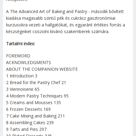
A The Advanced Art of Baking and Pastry - második bővített
kiadása magasabb szintű pék és cukrász gasztronómiai
kurzusokra vezeti a hallgatókat, és egyaránt értékes forrás a
készségeiket csiszolni kívánó szakemberek számára.
Tartalmi index:
FOREWORD
ACKNOWLEDGMENTS
ABOUT THE COMPANION WEBSITE
1 Introduction 3
2 Bread for the Pastry Chef 21
3 Viennoiserie 65
4 Modern Pastry Techniques 95
5 Creams and Mousses 135
6 Frozen Desserts 169
7 Cake Mixing and Baking 211
8 Assembling Cakes 239
9 Tarts and Pies 297
10 Plated Desserts 345