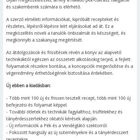
és szakemberek számára is elérhető.
A szerző elméleti információkat, kipróbált recepteket és
részletes, lépésről-lépésre leírt eljárásokat ad át. Ez a
megközelítés növeli a tanulók önbizalmát és készségeit, és
megkönnyíti a szakanyag megértését.
Az átdolgozások és frissítések révén a könyv az alapvető
technikáktól egészen az összetett alkotásokig terjed, a fejlett
folyamatok részekre bontása, a koncepciók megerősítése és a
végeredmény érthetőségének biztosítása érdekében.
Új ebben a kiadásban:
- Több mint 100 új és frissen tesztelt recept, több mint 100 új
befejezési és folyamat képpel.
- További ötletek és technikák fagylalthoz, trüffelekhez és
tányérdesszertekhez oktatói kérések alapján.
- Új információk a Pék és a Vendéglátó szektorról.
- Fokozott hangsúly az új süteményekre és a tányérdesszert
receptekre.