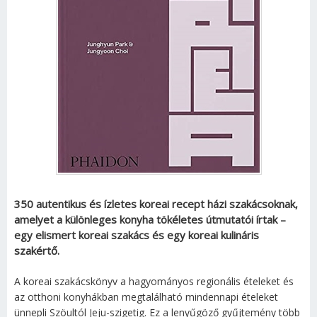
350 autentikus és ízletes koreai recept házi szakácsoknak,
amelyet a különleges konyha tökéletes útmutatói írtak –
egy elismert koreai szakács és egy koreai kulináris
szakértő.
A koreai szakácskönyv a hagyományos regionális ételeket és
az otthoni konyhákban megtalálható mindennapi ételeket
ünnepli Szöultól Jeju-szigetig. Ez a lenyűgöző gyűjtemény több