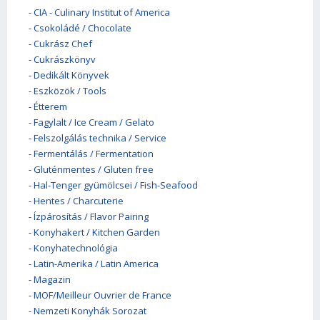
-
CIA - Culinary Institut of America
-
Csokoládé / Chocolate
-
Cukrász Chef
-
Cukrászkönyv
-
Dedikált Könyvek
-
Eszközök / Tools
-
Étterem
-
Fagylalt / Ice Cream / Gelato
-
Felszolgálás technika / Service
-
Fermentálás / Fermentation
-
Gluténmentes / Gluten free
-
Hal-Tenger gyümölcsei / Fish-Seafood
-
Hentes / Charcuterie
-
Ízpárosítás / Flavor Pairing
-
Konyhakert / Kitchen Garden
-
Konyhatechnológia
-
Latin-Amerika / Latin America
-
Magazin
-
MOF/Meilleur Ouvrier de France
-
Nemzeti Konyhák Sorozat