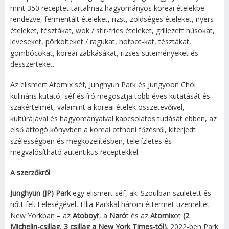
mint 350 receptet tartalmaz hagyományos koreai ételekbe
rendezve, fermentált ételeket, rizst, zöldséges ételeket, nyers
ételeket, tésztákat, wok / stir-fries ételeket, grillezett húsokat,
leveseket, pörkölteket / ragukat, hotpot-kat, tésztákat,
gombócokat, koreai zabkásákat, rizses süteményeket és
desszerteket.
Az elismert Atomix séf, Junghyun Park és Jungyoon Choi
kulináris kutató, séf és író megosztja több éves kutatását és
szakértelmét, valamint a koreai ételek összetevőivel,
kultúrájával és hagyományaival kapcsolatos tudását ebben, az
első átfogó könyvben a koreai otthoni főzésről, kiterjedt
szélességben és megközelítésben, tele ízletes és
megvalósítható autentikus receptekkel.
A szerzőkről
Junghyun (JP) Park
egy elismert séf, aki Szöulban született és
nőtt fel. Feleségével, Ellia Parkkal három éttermet üzemeltet
New Yorkban – az
Atoboy
t, a
Naró
t és az
Atomix
ot
(2
Michelin-csillag, 3 csillag a New York Times-tól)
. 2022-ben Park