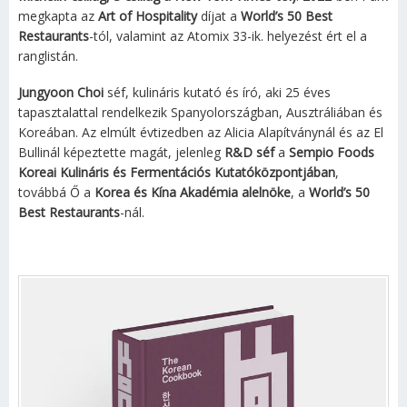
megkapta az
Art of Hospitality
díjat a
World’s 50 Best
Restaurants
-tól, valamint az Atomix 33-ik. helyezést ért el a
ranglistán.
Jungyoon Choi
séf, kulináris kutató és író, aki 25 éves
tapasztalattal rendelkezik Spanyolországban, Ausztráliában és
Koreában. Az elmúlt évtizedben az Alicia Alapítványnál és az El
Bullinál képeztette magát, jelenleg
R&D séf
a
Sempio Foods
Koreai Kulináris és Fermentációs Kutatóközpontjában
,
továbbá Ő a
Korea és Kína Akadémia alelnöke
, a
World’s 50
Best Restaurants
-nál.