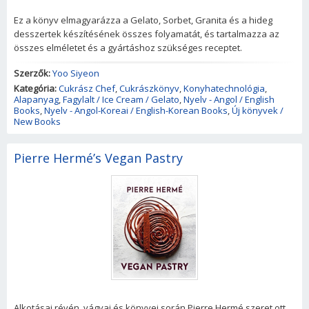
Ez a könyv elmagyarázza a Gelato, Sorbet, Granita és a hideg
desszertek készítésének összes folyamatát, és tartalmazza az
összes elméletet és a gyártáshoz szükséges receptet.
Szerzők:
Yoo Siyeon
Kategória:
Cukrász Chef
,
Cukrászkönyv
,
Konyhatechnológia
,
Alapanyag
,
Fagylalt / Ice Cream / Gelato
,
Nyelv - Angol / English
Books
,
Nyelv - Angol-Koreai / English-Korean Books
,
Új könyvek /
New Books
Pierre Hermé’s Vegan Pastry
Alkotásai révén, vágyai és könyvei során Pierre Hermé szeret ott