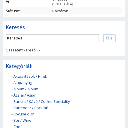
Ár:
(17 038 + ÁFA)
Státusz:
Raktáron
Keresés
Összetett kereső »»
Kategóriák
-
Aktualitások / Hírek
-
Alapanyag
-
Album / Album
-
Ázsiai / Asian
-
Barista / Kávé / Coffee Speciality
-
Bartender / Cocktail
-
Bocuse dOr
-
Bor / Wine
-
Chef