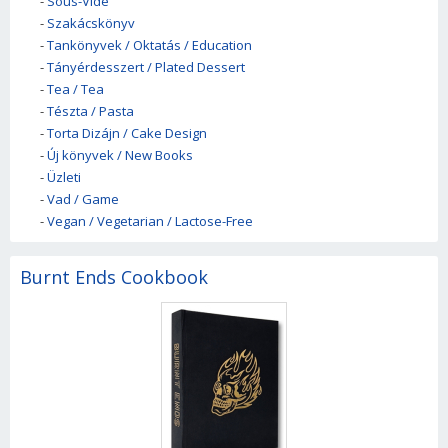
-
Sous-Vide
-
Szakácskönyv
-
Tankönyvek / Oktatás / Education
-
Tányérdesszert / Plated Dessert
-
Tea / Tea
-
Tészta / Pasta
-
Torta Dizájn / Cake Design
-
Új könyvek / New Books
-
Üzleti
-
Vad / Game
-
Vegan / Vegetarian / Lactose-Free
Burnt Ends Cookbook