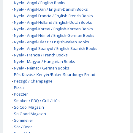
-
Nyelv - Angol / English Books
-
Nyelv - Angol-Dán / English-Danish Books
-
Nyelv - Angol-Francia / English-French Books
-
Nyelv - Angol-Holland / English-Dutch Books
-
Nyelv - Angol-Koreai / English-Korean Books
-
Nyelv - Angol-Német / English-German Books
-
Nyelv - Angol-Olasz / English-Italian Books
-
Nyelv - Angol-Spanyol / English-Spanish Books
-
Nyelv - Francia / French Books
-
Nyelv - Magyar / Hungarian Books
-
Nyelv - Német / German Books
-
Pék-Kovász-Kenyér/Baker-Sourdough-Bread
-
Pezsgő / Champagne
-
Pizza
-
Poszter
-
Smoker / BBQ / Grill / Hús
-
So Cool Magazin
-
So Good Magazin
-
Sommelier
-
Sör / Beer