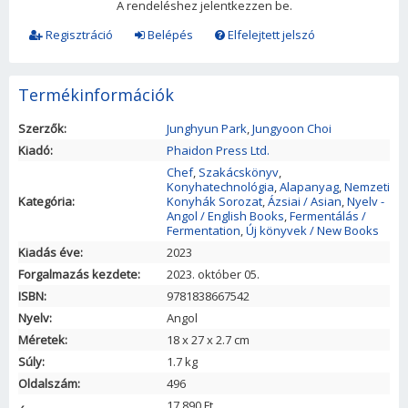
A rendeléshez jelentkezzen be.
Regisztráció
Belépés
Elfelejtett jelszó
Termékinformációk
Szerzők:
Junghyun Park
,
Jungyoon Choi
Kiadó:
Phaidon Press Ltd.
Chef
,
Szakácskönyv
,
Konyhatechnológia
,
Alapanyag
,
Nemzeti
Kategória:
Konyhák Sorozat
,
Ázsiai / Asian
,
Nyelv -
Angol / English Books
,
Fermentálás /
Fermentation
,
Új könyvek / New Books
Kiadás éve:
2023
Forgalmazás kezdete:
2023. október 05.
ISBN:
9781838667542
Nyelv:
Angol
Méretek:
18
x
27
x
2.7
cm
Súly:
1.7 kg
Oldalszám:
496
17 890 Ft