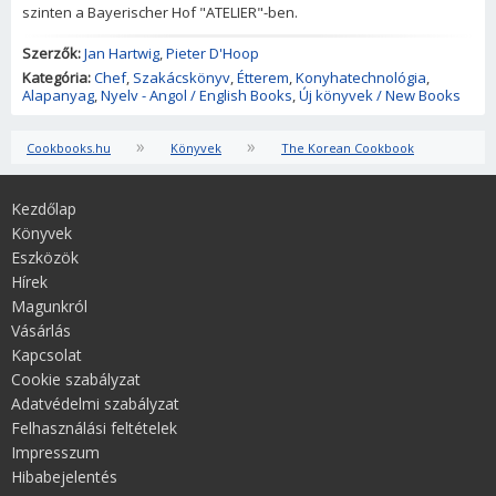
szinten a Bayerischer Hof "ATELIER"-ben.
Szerzők:
Jan Hartwig
,
Pieter D'Hoop
Kategória:
Chef
,
Szakácskönyv
,
Étterem
,
Konyhatechnológia
,
Alapanyag
,
Nyelv - Angol / English Books
,
Új könyvek / New Books
»
»
Cookbooks.hu
Könyvek
The Korean Cookbook
Kezdőlap
Könyvek
Eszközök
Hírek
Magunkról
Vásárlás
Kapcsolat
Cookie szabályzat
Adatvédelmi szabályzat
Felhasználási feltételek
Impresszum
Hibabejelentés