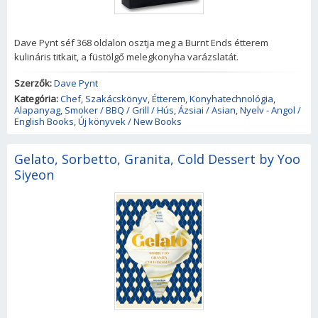
Dave Pynt séf 368 oldalon osztja meg a Burnt Ends étterem
kulináris titkait, a füstölgő melegkonyha varázslatát.
Szerzők:
Dave Pynt
Kategória:
Chef
,
Szakácskönyv
,
Étterem
,
Konyhatechnológia
,
Alapanyag
,
Smoker / BBQ / Grill / Hús
,
Ázsiai / Asian
,
Nyelv - Angol /
English Books
,
Új könyvek / New Books
Gelato, Sorbetto, Granita, Cold Dessert by Yoo
Siyeon