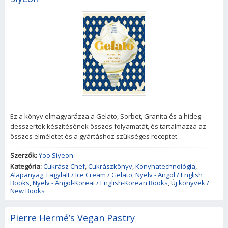
Ez a könyv elmagyarázza a Gelato, Sorbet, Granita és a hideg
desszertek készítésének összes folyamatát, és tartalmazza az
összes elméletet és a gyártáshoz szükséges receptet.
Szerzők:
Yoo Siyeon
Kategória:
Cukrász Chef
,
Cukrászkönyv
,
Konyhatechnológia
,
Alapanyag
,
Fagylalt / Ice Cream / Gelato
,
Nyelv - Angol / English
Books
,
Nyelv - Angol-Koreai / English-Korean Books
,
Új könyvek /
New Books
Pierre Hermé’s Vegan Pastry