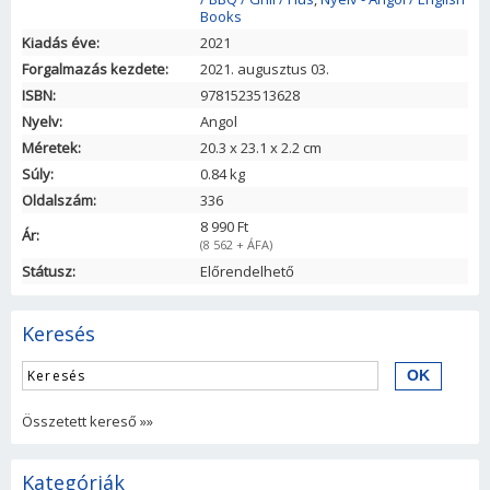
Books
Kiadás éve:
2021
Forgalmazás kezdete:
2021. augusztus 03.
ISBN:
9781523513628
Nyelv:
Angol
Méretek:
20.3
x
23.1
x
2.2
cm
Súly:
0.84 kg
Oldalszám:
336
8 990 Ft
Ár:
(8 562 + ÁFA)
Státusz:
Előrendelhető
Keresés
Összetett kereső »»
Kategóriák