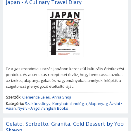
Japan - A Culinary Travel Diary
Ez a gasztronómiai utazás Japánon keresztül kulturális érintkezési
pontokat és autentikus recepteket ötvöz, hogy bemutassa azokat
az ízeket, alapanyagokat és hagyományokat, amelyek felépítik a
szigetország lenyűgöző ételkultúráját.
Szerzők:
Clémence Leleu
,
Anna Shoji
Kategória:
Szakácskönyv
,
Konyhatechnológia
,
Alapanyag
,
Ázsiai /
Asian
,
Nyelv - Angol / English Books
Gelato, Sorbetto, Granita, Cold Dessert by Yoo
Siyeon