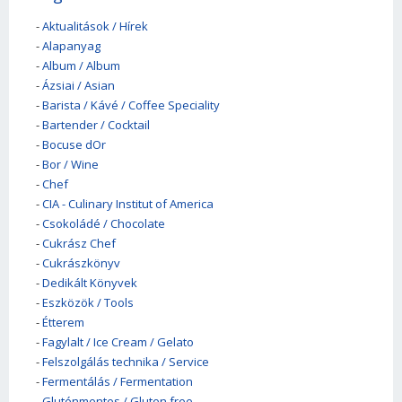
-
Aktualitások / Hírek
-
Alapanyag
-
Album / Album
-
Ázsiai / Asian
-
Barista / Kávé / Coffee Speciality
-
Bartender / Cocktail
-
Bocuse dOr
-
Bor / Wine
-
Chef
-
CIA - Culinary Institut of America
-
Csokoládé / Chocolate
-
Cukrász Chef
-
Cukrászkönyv
-
Dedikált Könyvek
-
Eszközök / Tools
-
Étterem
-
Fagylalt / Ice Cream / Gelato
-
Felszolgálás technika / Service
-
Fermentálás / Fermentation
-
Gluténmentes / Gluten free