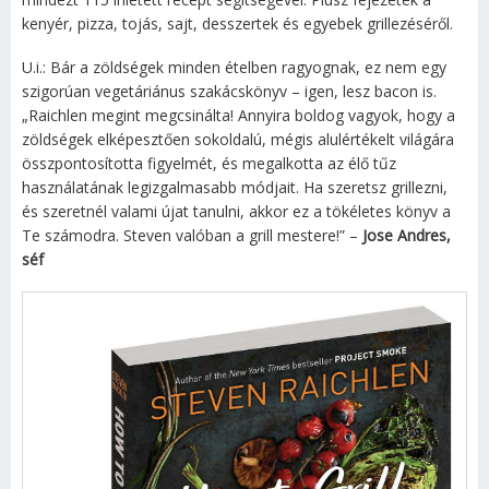
kenyér, pizza, tojás, sajt, desszertek és egyebek grillezéséről.
U.i.: Bár a zöldségek minden ételben ragyognak, ez nem egy
szigorúan vegetáriánus szakácskönyv – igen, lesz bacon is.
„Raichlen megint megcsinálta! Annyira boldog vagyok, hogy a
zöldségek elképesztően sokoldalú, mégis alulértékelt világára
összpontosította figyelmét, és megalkotta az élő tűz
használatának legizgalmasabb módjait. Ha szeretsz grillezni,
és szeretnél valami újat tanulni, akkor ez a tökéletes könyv a
Te számodra. Steven valóban a grill mestere!” –
Jose Andres,
séf