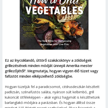
Ez az ínycsiklandó, úttörő szakácskönyv a zöldségek
grillezésének minden módját ünnepli Amerika mester
grillezőjétől”. Megmutatja, hogyan vigyen élő tüzet vagy
fafüstöt minden elképzelhető zöldségbe.
Hogyan tüzeljük fel a paradicsomot, cédrusdeszkán készített
padlizsán, szénafüstös saláta, nyárson sült kelbimbó, grill
kukoricát ötféleképpen – akár egész hagymát is készíthetünk
barlanglakó-módjára a parázsban. És hogyan állítsd össze
mindezt 115 ihletett recept segítségével. Plusz fejezetek a