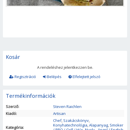
Kosár
A rendeléshez jelentkezzen be.
Regisztráció
Belépés
Elfelejtett jelszó
Termékinformációk
Szerző:
Steven Raichlen
Kiadó:
Artisan
Chef
,
Szakácskönyv
,
Konyhatechnológia
,
Alapanyag
,
Smoker
Kategória:
/ BBQ / Grill / Hús
,
Nyelv - Angol / English