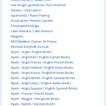
-
Hal-Tenger gyümölcsei / Fish-Seafood
-
Hentes / Charcuterie
-
Ízpárosítás / Flavor Pairing
-
Konyhakert / Kitchen Garden
-
Konyhatechnológia
-
Latin-Amerika / Latin America
-
Magazin
-
MOF/Meilleur Ouvrier de France
-
Nemzeti Konyhák Sorozat
-
Nyelv - Angol / English Books
-
Nyelv - Angol-Dán / English-Danish Books
-
Nyelv - Angol-Francia / English-French Books
-
Nyelv - Angol-Holland / English-Dutch Books
-
Nyelv - Angol-Koreai / English-Korean Books
-
Nyelv - Angol-Német / English-German Books
-
Nyelv - Angol-Olasz / English-Italian Books
-
Nyelv - Angol-Spanyol / English-Spanish Books
-
Nyelv - Francia / French Books
-
Nyelv - Magyar / Hungarian Books
-
Nyelv - Német / German Books