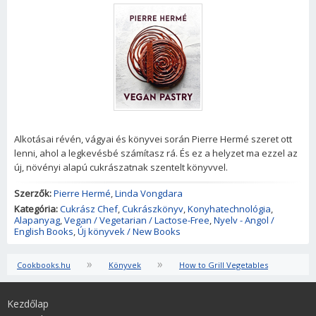
Alkotásai révén, vágyai és könyvei során Pierre Hermé szeret ott
lenni, ahol a legkevésbé számítasz rá. És ez a helyzet ma ezzel az
új, növényi alapú cukrászatnak szentelt könyvvel.
Szerzők:
Pierre Hermé
,
Linda Vongdara
Kategória:
Cukrász Chef
,
Cukrászkönyv
,
Konyhatechnológia
,
Alapanyag
,
Vegan / Vegetarian / Lactose-Free
,
Nyelv - Angol /
English Books
,
Új könyvek / New Books
»
»
Cookbooks.hu
Könyvek
How to Grill Vegetables
Kezdőlap