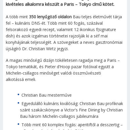
kivételes alkalomra készült a Paris – Tokyo című kötet.
A több mint
350 lenyűgöző oldalon
Bau teljes életművét tárja
fel – kulináris DNS-ét. Több mint 60 fogás, százával
felsorakozó egyedi recept, valamint 12 ikonikus f(signature
dish) és azok izgalmas történetei rajzolják ki a séf mai
konyhájának teljességét. A szövegeket a neves gasztronómiai
újságíró Dr. Christian Wirtz jegyzi.
A magas minőségű dizájn tökéletesen ragadja meg a Paris –
Tokyo tematikát, és Pieter d’Hoop pazar fotóival együtt a
Michelin-csillagos minőséget valódi összművészeti
alkotássá emeli.
Christian Bau mesterműve
Egyedülálló kulináris kiválóság: Christian Bau profiknak
szánt szakácskönyve a Victor's Fine Dining by Christian
Bau három Michelin-csillagos jubileumára
Több mint 60 komplex fogás: aperitiftől a desszertig –