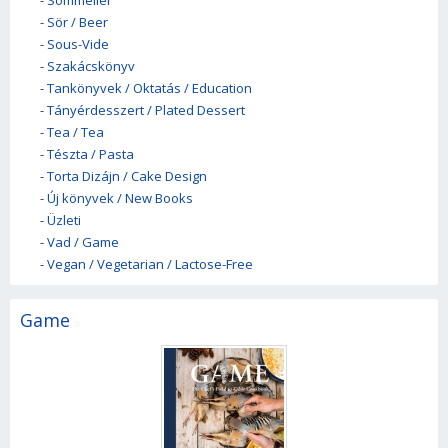
-
Sommelier
-
Sör / Beer
-
Sous-Vide
-
Szakácskönyv
-
Tankönyvek / Oktatás / Education
-
Tányérdesszert / Plated Dessert
-
Tea / Tea
-
Tészta / Pasta
-
Torta Dizájn / Cake Design
-
Új könyvek / New Books
-
Üzleti
-
Vad / Game
-
Vegan / Vegetarian / Lactose-Free
Game