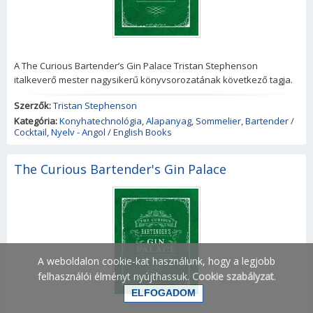
A The Curious Bartender’s Gin Palace Tristan Stephenson
italkeverő mester nagysikerű könyvsorozatának következő tagja.
Szerzők:
Tristan Stephenson
Kategória:
Konyhatechnológia
,
Alapanyag
,
Sommelier
,
Bartender /
Cocktail
,
Nyelv - Angol / English Books
The Curious Bartender's Gin Palace
A weboldalon cookie-kat használunk, hogy a legjobb
felhasználói élményt nyújthassuk.
Cookie szabályzat
.