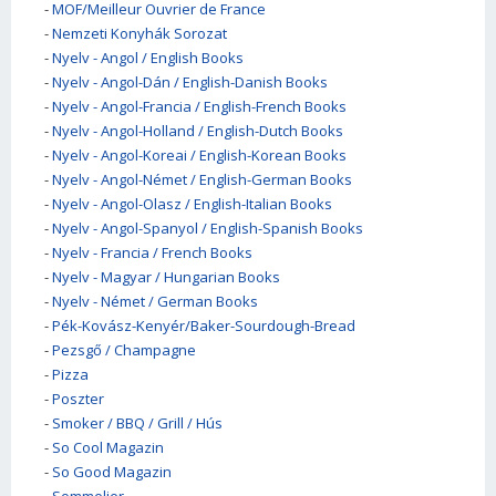
-
MOF/Meilleur Ouvrier de France
-
Nemzeti Konyhák Sorozat
-
Nyelv - Angol / English Books
-
Nyelv - Angol-Dán / English-Danish Books
-
Nyelv - Angol-Francia / English-French Books
-
Nyelv - Angol-Holland / English-Dutch Books
-
Nyelv - Angol-Koreai / English-Korean Books
-
Nyelv - Angol-Német / English-German Books
-
Nyelv - Angol-Olasz / English-Italian Books
-
Nyelv - Angol-Spanyol / English-Spanish Books
-
Nyelv - Francia / French Books
-
Nyelv - Magyar / Hungarian Books
-
Nyelv - Német / German Books
-
Pék-Kovász-Kenyér/Baker-Sourdough-Bread
-
Pezsgő / Champagne
-
Pizza
-
Poszter
-
Smoker / BBQ / Grill / Hús
-
So Cool Magazin
-
So Good Magazin