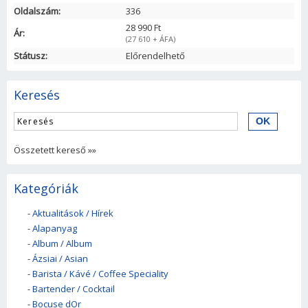
Oldalszám:
336
28 990 Ft
Ár:
(27 610 + ÁFA)
Státusz:
Előrendelhető
Keresés
Összetett kereső »»
Kategóriák
-
Aktualitások / Hírek
-
Alapanyag
-
Album / Album
-
Ázsiai / Asian
-
Barista / Kávé / Coffee Speciality
-
Bartender / Cocktail
-
Bocuse dOr