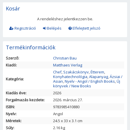
Kosár
A rendeléshez jelentkezzen be.
Regisztráció
Belépés
Elfelejtett jelszó
Termékinformációk
Szerző:
Christian Bau
Kiadó:
Matthaes Verlag
Chef
,
Szakácskönyv
,
Étterem
,
Konyhatechnológia
,
Alapanyag
,
Ázsiai /
Kategória:
Asian
,
Nyelv - Angol / English Books
,
Új
könyvek / New Books
Kiadás éve:
2026
Forgalmazás kezdete:
2026. március 27.
ISBN:
9783985410880
Nyelv:
Angol
Méretek:
24.5
x
33
x
3.1
cm
Súly:
2.16 kg