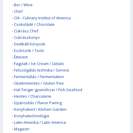
-
Bor / Wine
-
Chef
-
CIA - Culinary Institut of America
-
Csokoládé / Chocolate
-
Cukrász Chef
-
Cukrászkönyv
-
Dedikált Könyvek
-
Eszközök / Tools
-
Étterem
-
Fagylalt / Ice Cream / Gelato
-
Felszolgálás technika / Service
-
Fermentálás / Fermentation
-
Gluténmentes / Gluten free
-
Hal-Tenger gyümölcsei / Fish-Seafood
-
Hentes / Charcuterie
-
Ízpárosítás / Flavor Pairing
-
Konyhakert / Kitchen Garden
-
Konyhatechnológia
-
Latin-Amerika / Latin America
-
Magazin