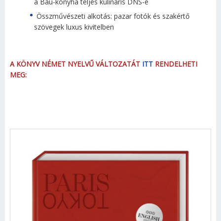
a Bau-konyha teljes kulináris DNS-e
Összművészeti alkotás: pazar fotók és szakértő
szövegek luxus kivitelben
A KÖNYV NÉMET NYELVŰ VÁLTOZATÁT
ITT
RENDELHETI
MEG: