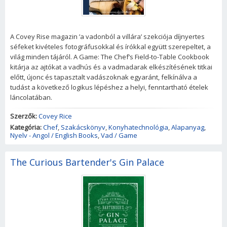
A Covey Rise magazin ’a vadonból a villára’ szekciója díjnyertes
séfeket kivételes fotográfusokkal és írókkal együtt szerepeltet, a
világ minden tájáról. A Game: The Chef’s Field-to-Table Cookbook
kitárja az ajtókat a vadhús és a vadmadarak elkészítésének titkai
előtt, újonc és tapasztalt vadászoknak egyaránt, felkínálva a
tudást a következő logikus lépéshez a helyi, fenntartható ételek
láncolatában.
Szerzők:
Covey Rice
Kategória:
Chef
,
Szakácskönyv
,
Konyhatechnológia
,
Alapanyag
,
Nyelv - Angol / English Books
,
Vad / Game
The Curious Bartender's Gin Palace