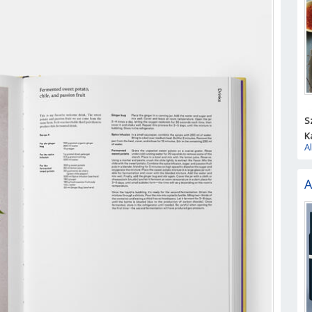
S
K
A
A