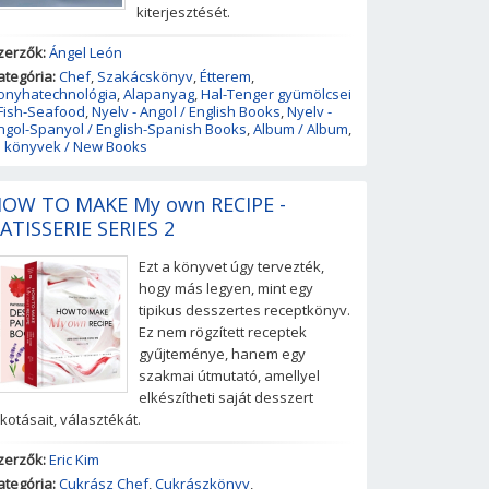
kiterjesztését.
zerzők:
Ángel León
ategória:
Chef
,
Szakácskönyv
,
Étterem
,
onyhatechnológia
,
Alapanyag
,
Hal-Tenger gyümölcsei
 Fish-Seafood
,
Nyelv - Angol / English Books
,
Nyelv -
ngol-Spanyol / English-Spanish Books
,
Album / Album
,
j könyvek / New Books
OW TO MAKE My own RECIPE -
ATISSERIE SERIES 2
Ezt a könyvet úgy tervezték,
hogy más legyen, mint egy
tipikus desszertes receptkönyv.
Ez nem rögzített receptek
gyűjteménye, hanem egy
szakmai útmutató, amellyel
elkészítheti saját desszert
lkotásait, választékát.
zerzők:
Eric Kim
ategória:
Cukrász Chef
,
Cukrászkönyv
,