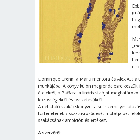
Ebb
(má
hog
mot
Man
„me
kere
ben
elk
Dominique Crenn, a Manu mentora és Alex Atala to
munkájába. A könyv külön megrendelésre készült f
ételekről, a Buffara kulináris vízióját meghatározó 
közösségekről és összetevőkről.
A debütáló szakácskönyve, a séf személyes utazá
történetének visszatükröződését mutatja be, felölel
szakácsának ambícióit és értékeit.
A szerzőről: