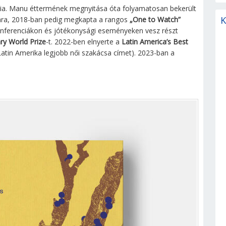
ília. Manu éttermének megnyitása óta folyamatosan bekerült
K
jára, 2018-ban pedig megkapta a rangos
„One to Watch”
nferenciákon és jótékonysági eseményeken vesz részt
ry World Prize
-t. 2022-ben elnyerte a
Latin America’s Best
Latin Amerika legjobb női szakácsa címet). 2023-ban a