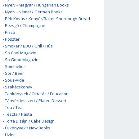
-
Nyelv - Magyar / Hungarian Books
-
Nyelv - Német / German Books
-
Pék-Kovász-Kenyér/Baker-Sourdough-Bread
-
Pezsgő / Champagne
-
Pizza
-
Poszter
-
Smoker / BBQ / Grill / Hús
-
So Cool Magazin
-
So Good Magazin
-
Sommelier
-
Sör / Beer
-
Sous-Vide
-
Szakácskönyv
-
Tankönyvek / Oktatás / Education
-
Tányérdesszert / Plated Dessert
-
Tea / Tea
-
Tészta / Pasta
-
Torta Dizájn / Cake Design
-
Új könyvek / New Books
-
Üzleti