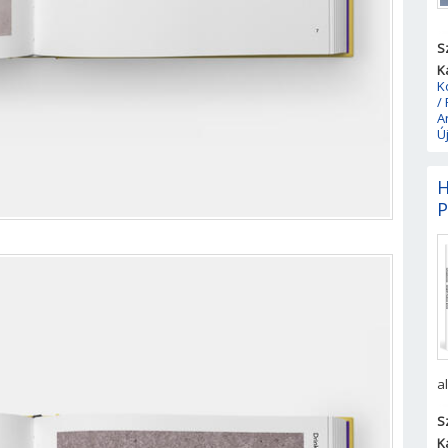
S
K
K
/
A
Ú
H
P
a
S
K