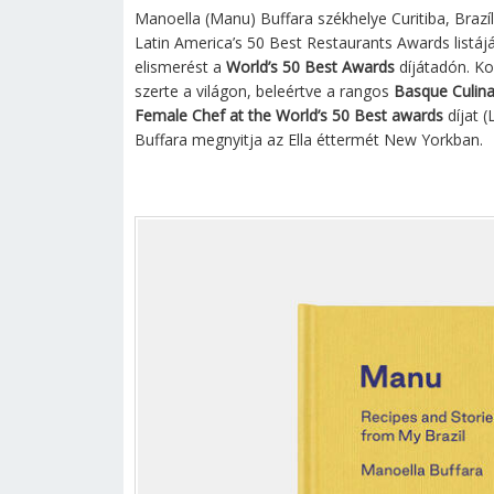
Manoella (Manu) Buffara székhelye Curitiba, Braz
Latin America’s 50 Best Restaurants Awards listá
elismerést a
World’s 50 Best Awards
díjátadón. Ko
szerte a világon, beleértve a rangos
Basque Culina
Female Chef at the World’s 50 Best awards
díjat (
Buffara megnyitja az Ella éttermét New Yorkban.