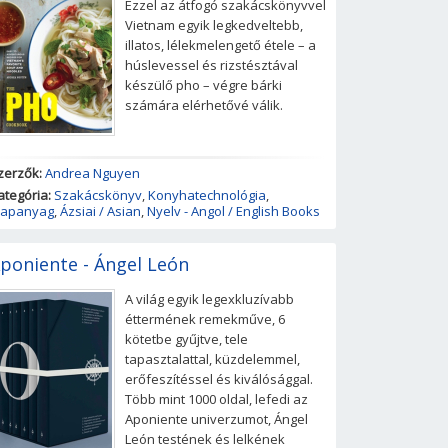
Ezzel az átfogó szakácskönyvvel
Vietnam egyik legkedveltebb,
illatos, lélekmelengető étele – a
húslevessel és rizstésztával
készülő pho – végre bárki
számára elérhetővé válik.
zerzők:
Andrea Nguyen
ategória:
Szakácskönyv
,
Konyhatechnológia
,
lapanyag
,
Ázsiai / Asian
,
Nyelv - Angol / English Books
poniente - Ángel León
A világ egyik legexkluzívabb
éttermének remekműve, 6
kötetbe gyűjtve, tele
tapasztalattal, küzdelemmel,
erőfeszítéssel és kiválósággal.
Több mint 1000 oldal, lefedi az
Aponiente univerzumot, Ángel
León testének és lelkének