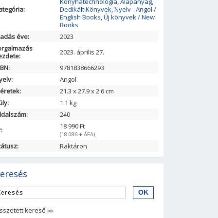
Konyhatechnológia
,
Alapanyag
,
ategória:
Dedikált Könyvek
,
Nyelv - Angol /
English Books
,
Új könyvek / New
Books
iadás éve:
2023
orgalmazás
2023. április 27.
ezdete:
SBN:
9781838666293
yelv:
Angol
éretek:
21.3
x
27.9
x
2.6
cm
úly:
1.1 kg
ldalszám:
240
18 990 Ft
:
(18 086 + ÁFA)
tátusz:
Raktáron
eresés
sszetett kereső »»