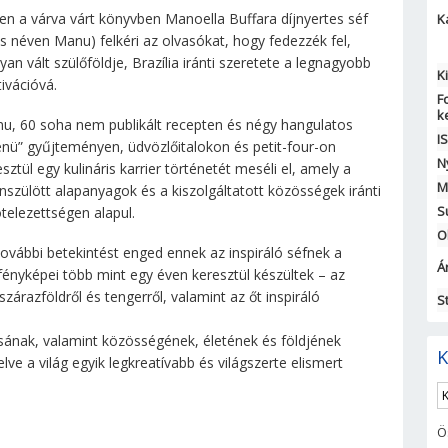
en a várva várt könyvben Manoella Buffara díjnyertes séf
K
s néven Manu) felkéri az olvasókat, hogy fedezzék fel,
yan vált szülőföldje, Brazília iránti szeretete a legnagyobb
K
ivációvá.
F
k
u, 60 soha nem publikált recepten és négy hangulatos
I
nü” gyűjteményen, üdvözlőitalokon és petit-four-on
N
sztül egy kulináris karrier történetét meséli el, amely a
M
nszülött alapanyagok és a kiszolgáltatott közösségek iránti
S
ötelezettségen alapul.
O
vábbi betekintést enged ennek az inspiráló séfnek a
Ár
ényképei több mint egy éven keresztül készültek – az
szárazföldről és tengerről, valamint az őt inspiráló
S
sának, valamint közösségének, életének és földjének
K
ve a világ egyik legkreatívabb és világszerte elismert
Ö