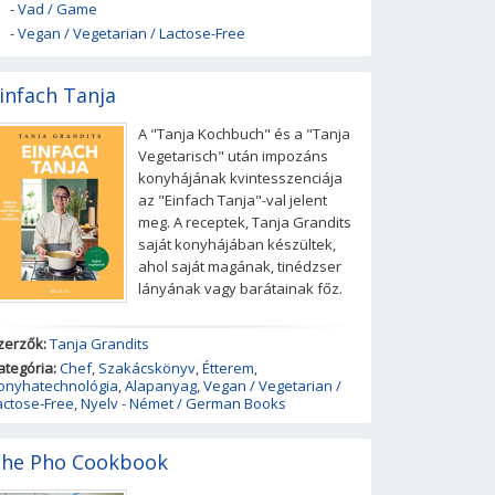
-
Vad / Game
-
Vegan / Vegetarian / Lactose-Free
infach Tanja
A "Tanja Kochbuch" és a "Tanja
Vegetarisch" után impozáns
konyhájának kvintesszenciája
az "Einfach Tanja"-val jelent
meg. A receptek, Tanja Grandits
saját konyhájában készültek,
ahol saját magának, tinédzser
lányának vagy barátainak főz.
zerzők:
Tanja Grandits
ategória:
Chef
,
Szakácskönyv
,
Étterem
,
onyhatechnológia
,
Alapanyag
,
Vegan / Vegetarian /
actose-Free
,
Nyelv - Német / German Books
he Pho Cookbook