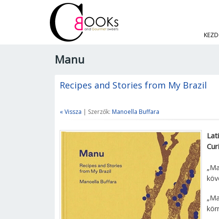
KEZD
Manu
Recipes and Stories from My Brazil
« Vissza
| Szerzők:
Manoella Buffara
Lat
Cur
„Ma
köv
„Ma
kör