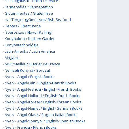
-
Felszolgálás technika / Service
-
Fermentálás / Fermentation
-
Gluténmentes / Gluten free
-
Hal-Tenger gyümölcsei / Fish-Seafood
-
Hentes / Charcuterie
-
Ízpárosítás / Flavor Pairing
-
Konyhakert / Kitchen Garden
-
Konyhatechnológia
-
Latin-Amerika / Latin America
-
Magazin
-
MOF/Meilleur Ouvrier de France
-
Nemzeti Konyhák Sorozat
-
Nyelv - Angol / English Books
-
Nyelv - Angol-Dán / English-Danish Books
-
Nyelv - Angol-Francia / English-French Books
-
Nyelv - Angol-Holland / English-Dutch Books
-
Nyelv - Angol-Koreai / English-Korean Books
-
Nyelv - Angol-Német / English-German Books
-
Nyelv - Angol-Olasz / English-Italian Books
-
Nyelv - Angol-Spanyol / English-Spanish Books
-
Nyelv - Francia / French Books