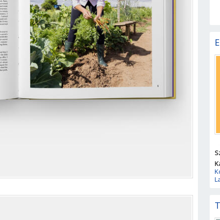
E
S
K
K
L
T