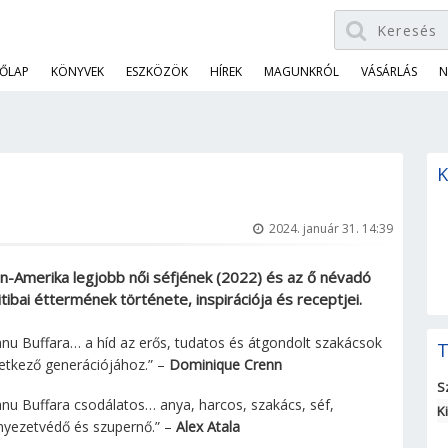
ŐLAP
KÖNYVEK
ESZKÖZÖK
HÍREK
MAGUNKRÓL
VÁSÁRLÁS
N
K
2024. január 31. 14:39
in-Amerika legjobb női séfjének (2022) és az ő névadó
itibai éttermének története, inspirációja és receptjei.
nu Buffara… a híd az erős, tudatos és átgondolt szakácsok
T
etkező generációjához.” –
Dominique Crenn
S
nu Buffara csodálatos… anya, harcos, szakács, séf,
K
nyezetvédő és szupernő.” –
Alex Atala