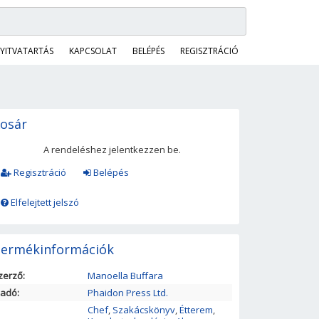
YITVATARTÁS
KAPCSOLAT
BELÉPÉS
REGISZTRÁCIÓ
osár
A rendeléshez jelentkezzen be.
Regisztráció
Belépés
Elfelejtett jelszó
ermékinformációk
zerző:
Manoella Buffara
iadó:
Phaidon Press Ltd.
Chef
,
Szakácskönyv
,
Étterem
,