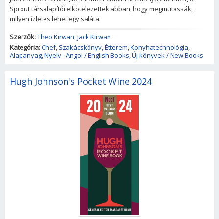
Sprout társalapítói elkötelezettek abban, hogy megmutassák,
milyen ízletes lehet egy saláta.
Szerzők:
Theo Kirwan
,
Jack Kirwan
Kategória:
Chef
,
Szakácskönyv
,
Étterem
,
Konyhatechnológia
,
Alapanyag
,
Nyelv - Angol / English Books
,
Új könyvek / New Books
Hugh Johnson's Pocket Wine 2024