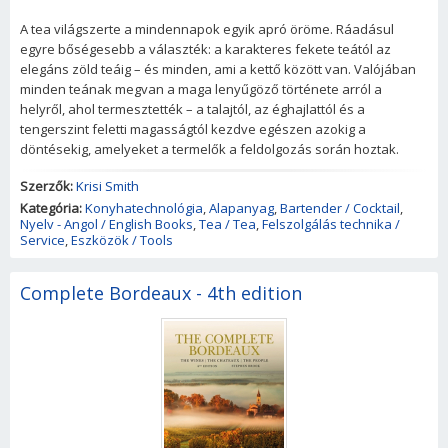
A tea világszerte a mindennapok egyik apró öröme. Ráadásul
egyre bőségesebb a választék: a karakteres fekete teától az
elegáns zöld teáig – és minden, ami a kettő között van. Valójában
minden teának megvan a maga lenyűgöző története arról a
helyről, ahol termesztették – a talajtól, az éghajlattól és a
tengerszint feletti magasságtól kezdve egészen azokig a
döntésekig, amelyeket a termelők a feldolgozás során hoztak.
Szerzők:
Krisi Smith
Kategória:
Konyhatechnológia
,
Alapanyag
,
Bartender / Cocktail
,
Nyelv - Angol / English Books
,
Tea / Tea
,
Felszolgálás technika /
Service
,
Eszközök / Tools
Complete Bordeaux - 4th edition