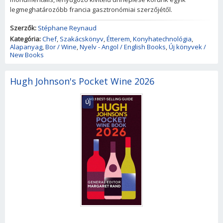
legmeghatározóbb francia gasztronómiai szerzőjétől.
Szerzők:
Stéphane Reynaud
Kategória:
Chef
,
Szakácskönyv
,
Étterem
,
Konyhatechnológia
,
Alapanyag
,
Bor / Wine
,
Nyelv - Angol / English Books
,
Új könyvek /
New Books
Hugh Johnson's Pocket Wine 2026
Új