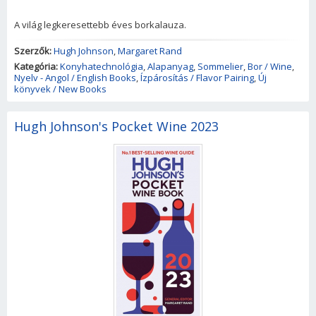
A világ legkeresettebb éves borkalauza.
Szerzők:
Hugh Johnson
,
Margaret Rand
Kategória:
Konyhatechnológia
,
Alapanyag
,
Sommelier
,
Bor / Wine
,
Nyelv - Angol / English Books
,
Ízpárosítás / Flavor Pairing
,
Új
könyvek / New Books
Hugh Johnson's Pocket Wine 2023