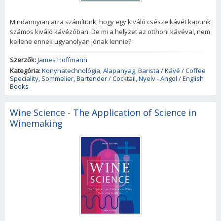
Mindannyian arra számítunk, hogy egy kiváló csésze kávét kapunk
számos kiváló kávézóban. De mi a helyzet az otthoni kávéval, nem
kellene ennek ugyanolyan jónak lennie?
Szerzők:
James Hoffmann
Kategória:
Konyhatechnológia
,
Alapanyag
,
Barista / Kávé / Coffee
Speciality
,
Sommelier
,
Bartender / Cocktail
,
Nyelv - Angol / English
Books
Wine Science - The Application of Science in
Winemaking