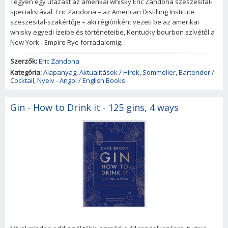
Tegyen egy utazást az amerikai whisky Eric Zandona szeszesital-
specialistával. Eric Zandona – az American Distilling Institute
szeszesital-szakértője – aki régiónként vezeti be az amerikai
whisky egyedi ízeibe és történeteibe, Kentucky bourbon szívétől a
New York-i Empire Rye forradalomig.
Szerzők:
Eric Zandona
Kategória:
Alapanyag
,
Aktualitások / Hírek
,
Sommelier
,
Bartender /
Cocktail
,
Nyelv - Angol / English Books
Gin - How to Drink it - 125 gins, 4 ways