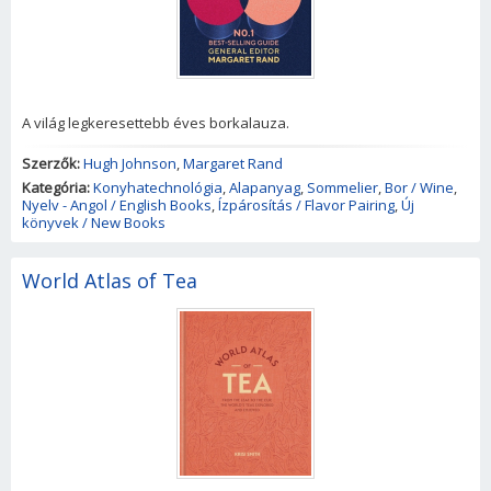
A világ legkeresettebb éves borkalauza.
Szerzők:
Hugh Johnson
,
Margaret Rand
Kategória:
Konyhatechnológia
,
Alapanyag
,
Sommelier
,
Bor / Wine
,
Nyelv - Angol / English Books
,
Ízpárosítás / Flavor Pairing
,
Új
könyvek / New Books
World Atlas of Tea