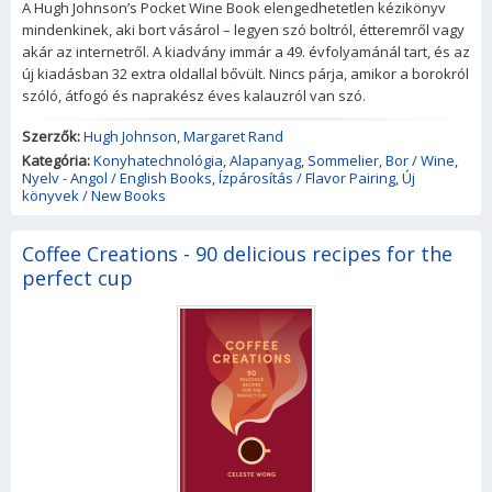
A Hugh Johnson’s Pocket Wine Book elengedhetetlen kézikönyv
mindenkinek, aki bort vásárol – legyen szó boltról, étteremről vagy
akár az internetről. A kiadvány immár a 49. évfolyamánál tart, és az
új kiadásban 32 extra oldallal bővült. Nincs párja, amikor a borokról
szóló, átfogó és naprakész éves kalauzról van szó.
Szerzők:
Hugh Johnson
,
Margaret Rand
Kategória:
Konyhatechnológia
,
Alapanyag
,
Sommelier
,
Bor / Wine
,
Nyelv - Angol / English Books
,
Ízpárosítás / Flavor Pairing
,
Új
könyvek / New Books
Coffee Creations - 90 delicious recipes for the
perfect cup