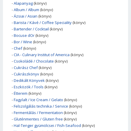
-
Alapanyag
(könyv)
-
Album / Album
(könyv)
-
Ázsiai / Asian
(könyv)
-
Barista / Kávé / Coffee Speciality
(könyv)
-
Bartender / Cocktail
(könyv)
-
Bocuse dOr
(könyv)
-
Bor / Wine
(könyv)
-
Chef
(könyv)
-
CIA - Culinary Institut of America
(könyv)
-
Csokoládé / Chocolate
(könyv)
-
Cukrász Chef
(könyv)
-
Cukrászkönyv
(könyv)
-
Dedikált Könyvek
(könyv)
-
Eszközök / Tools
(könyv)
-
Étterem
(könyv)
-
Fagylalt / Ice Cream / Gelato
(könyv)
-
Felszolgálás technika / Service
(könyv)
-
Fermentálás / Fermentation
(könyv)
-
Gluténmentes / Gluten free
(könyv)
-
Hal-Tenger gyümölcsei / Fish-Seafood
(könyv)