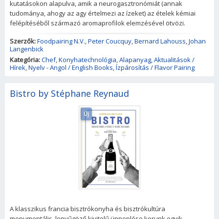
kutatásokon alapulva, amik a neurogasztronómiát (annak
tudománya, ahogy az agy értelmezi az ízeket) az ételek kémiai
felépítéséből származó aromaprofilok elemzésével ötvözi.
Szerzők:
Foodpairing N.V.
,
Peter Coucquy
,
Bernard Lahouss
,
Johan
Langenbick
Kategória:
Chef
,
Konyhatechnológia
,
Alapanyag
,
Aktualitások /
Hírek
,
Nyelv - Angol / English Books
,
Ízpárosítás / Flavor Pairing
Bistro by Stéphane Reynaud
Új
A klasszikus francia bisztrókonyha és bisztrókultúra
monumentális, lenyűgöző kivitelű ünneplése korunk egyik