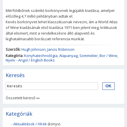
Mérföldkőnek számító borkönyvnek legújabb kiadása, amelyet
előzőleg 4,7 millió példányban adtak el.
Kevés borkönyvet lehet klasszikusnak nevezni, ám a World Atlas
of Wine kiadásának első kiadása 1971-ben jelent meg, kritikusok
által elismert, mint a rendelkezésre álló alapvető és
leghatalmasabb borászati referencia munkát.
Szerzők:
Hugh Johnson
,
Jancis Robinson
Kategória:
Konyhatechnológia
,
Alapanyag
,
Sommelier
,
Bor / Wine
,
Nyelv - Angol / English Books
Keresés
Összetett kereső »»
Kategóriák
-
Aktualitások / Hírek
(könyv)