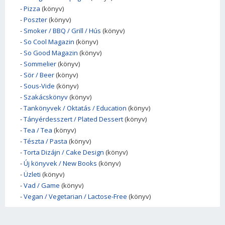
-
Pizza
(könyv)
-
Poszter
(könyv)
-
Smoker / BBQ / Grill / Hús
(könyv)
-
So Cool Magazin
(könyv)
-
So Good Magazin
(könyv)
-
Sommelier
(könyv)
-
Sör / Beer
(könyv)
-
Sous-Vide
(könyv)
-
Szakácskönyv
(könyv)
-
Tankönyvek / Oktatás / Education
(könyv)
-
Tányérdesszert / Plated Dessert
(könyv)
-
Tea / Tea
(könyv)
-
Tészta / Pasta
(könyv)
-
Torta Dizájn / Cake Design
(könyv)
-
Új könyvek / New Books
(könyv)
-
Üzleti
(könyv)
-
Vad / Game
(könyv)
-
Vegan / Vegetarian / Lactose-Free
(könyv)