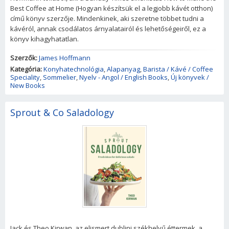
Best Coffee at Home (Hogyan készítsük el a legjobb kávét otthon)
című könyv szerzője. Mindenkinek, aki szeretne többet tudni a
kávéról, annak csodálatos árnyalatairól és lehetőségeiről, ez a
könyv kihagyhatatlan.
Szerzők:
James Hoffmann
Kategória:
Konyhatechnológia
,
Alapanyag
,
Barista / Kávé / Coffee
Speciality
,
Sommelier
,
Nyelv - Angol / English Books
,
Új könyvek /
New Books
Sprout & Co Saladology
Jack és Theo Kirwan, az elismert dublini székhelyű éttermek, a