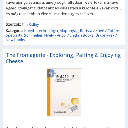
kávérajongó számára, amely segít felfedezni és értékelni a kávé
egyedi ízvilágát, tudatosabban választani a különféle kávék közül,
és még teljesebben élvezni minden egyes csészét.
Szerzők:
Tim Ridley
Kategória:
Konyhatechnológia
,
Alapanyag
,
Barista / Kávé / Coffee
Speciality
,
Sommelier
,
Nyelv - Angol / English Books
,
Új könyvek /
New Books
The Fromagerie - Exploring, Pairing & Enjoying
Cheese
Új