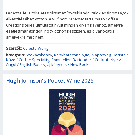
Fedezze fel a tökéletes társat az ínycsiklandó italok és finomságok
elkészítéséhez otthon. A 90 finom receptet tartalmazó Coffee
Creations teljes útmutatót nyújt minden olyan kávéhoz, amelyre
esetleg már gondolt, hogy otthon készítsen, és olyanokat is,
amelyekre még nem.
Szerzők:
Celeste Wong
Kategória:
Szakácskönyv
,
Konyhatechnológia
,
Alapanyag
,
Barista /
Kávé / Coffee Speciality
,
Sommelier
,
Bartender / Cocktail
,
Nyelv -
Angol / English Books
,
Új könyvek / New Books
Hugh Johnson's Pocket Wine 2025