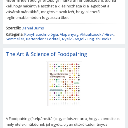
Mivel minden eddiginél több ginmárka áll rendelkezésre, tudnia
kell, hogy miként választhatja ki és hozhatja ki a legtöbbet a
vásárolt márkákból, megértve azok ízét, hogy a lehető
legfinomabb módon fogyassza őket.
Szerzők:
Daniel Burns
Kategória:
Konyhatechnológia
,
Alapanyag
,
Aktualitások / Hírek
,
Sommelier
,
Bartender / Cocktail
,
Nyelv - Angol / English Books
The Art & Science of Foodpairing
A Foodpairing (ételpárosítás) egy módszer arra, hogy azonosítsuk
mely ételek működnek jól együtt, olyan úttörő tudományos