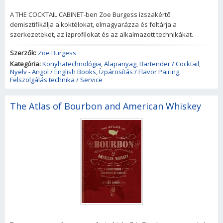
A THE COCKTAIL CABINET-ben Zoe Burgess ízszakértő
demisztifikálja a koktélokat, elmagyarázza és feltárja a
szerkezeteket, az ízprofilokat és az alkalmazott technikákat.
Szerzők:
Zoe Burgess
Kategória:
Konyhatechnológia
,
Alapanyag
,
Bartender / Cocktail
,
Nyelv - Angol / English Books
,
Ízpárosítás / Flavor Pairing
,
Felszolgálás technika / Service
The Atlas of Bourbon and American Whiskey