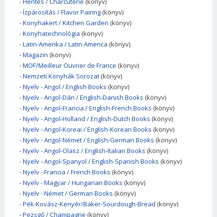
-
Hentes / Charcuterie
(könyv)
-
Ízpárosítás / Flavor Pairing
(könyv)
-
Konyhakert / Kitchen Garden
(könyv)
-
Konyhatechnológia
(könyv)
-
Latin-Amerika / Latin America
(könyv)
-
Magazin
(könyv)
-
MOF/Meilleur Ouvrier de France
(könyv)
-
Nemzeti Konyhák Sorozat
(könyv)
-
Nyelv - Angol / English Books
(könyv)
-
Nyelv - Angol-Dán / English-Danish Books
(könyv)
-
Nyelv - Angol-Francia / English-French Books
(könyv)
-
Nyelv - Angol-Holland / English-Dutch Books
(könyv)
-
Nyelv - Angol-Koreai / English-Korean Books
(könyv)
-
Nyelv - Angol-Német / English-German Books
(könyv)
-
Nyelv - Angol-Olasz / English-Italian Books
(könyv)
-
Nyelv - Angol-Spanyol / English-Spanish Books
(könyv)
-
Nyelv - Francia / French Books
(könyv)
-
Nyelv - Magyar / Hungarian Books
(könyv)
-
Nyelv - Német / German Books
(könyv)
-
Pék-Kovász-Kenyér/Baker-Sourdough-Bread
(könyv)
-
Pezsgő / Champagne
(könyv)