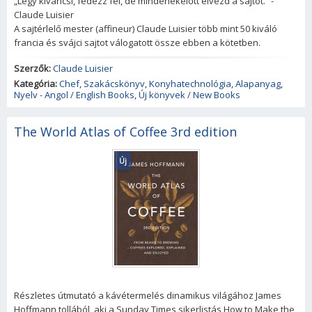
„Légy kíváncsi, fedezz fel, de mindenekelőtt élvezd a sajtot.” -
Claude Luisier
A sajtérlelő mester (affineur) Claude Luisier több mint 50 kiváló
francia és svájci sajtot válogatott össze ebben a kötetben.
Szerzők:
Claude Luisier
Kategória:
Chef
,
Szakácskönyv
,
Konyhatechnológia
,
Alapanyag
,
Nyelv - Angol / English Books
,
Új könyvek / New Books
The World Atlas of Coffee 3rd edition
Új
Részletes útmutató a kávétermelés dinamikus világához James
Hoffmann tollából, aki a Sunday Times sikerlistás How to Make the