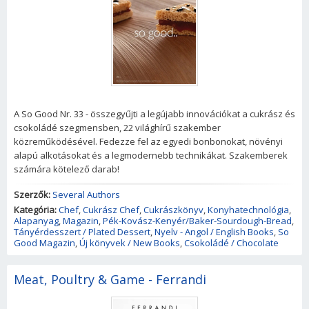
A So Good Nr. 33 - összegyűjti a legújabb innovációkat a cukrász és
csokoládé szegmensben, 22 világhírű szakember
közreműködésével. Fedezze fel az egyedi bonbonokat, növényi
alapú alkotásokat és a legmodernebb technikákat. Szakemberek
számára kötelező darab!
Szerzők:
Several Authors
Kategória:
Chef
,
Cukrász Chef
,
Cukrászkönyv
,
Konyhatechnológia
,
Alapanyag
,
Magazin
,
Pék-Kovász-Kenyér/Baker-Sourdough-Bread
,
Tányérdesszert / Plated Dessert
,
Nyelv - Angol / English Books
,
So
Good Magazin
,
Új könyvek / New Books
,
Csokoládé / Chocolate
Meat, Poultry & Game - Ferrandi