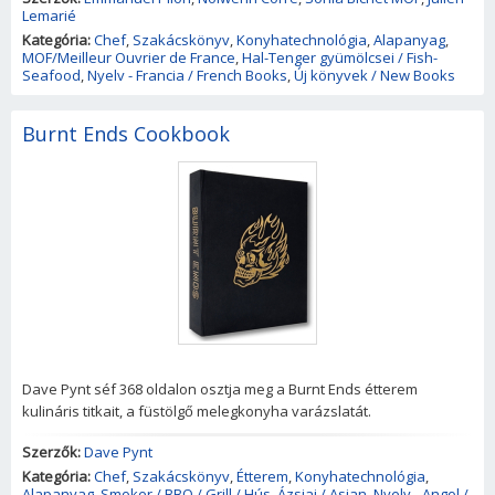
Lemarié
Kategória:
Chef
,
Szakácskönyv
,
Konyhatechnológia
,
Alapanyag
,
MOF/Meilleur Ouvrier de France
,
Hal-Tenger gyümölcsei / Fish-
Seafood
,
Nyelv - Francia / French Books
,
Új könyvek / New Books
Burnt Ends Cookbook
Dave Pynt séf 368 oldalon osztja meg a Burnt Ends étterem
kulináris titkait, a füstölgő melegkonyha varázslatát.
Szerzők:
Dave Pynt
Kategória:
Chef
,
Szakácskönyv
,
Étterem
,
Konyhatechnológia
,
Alapanyag
,
Smoker / BBQ / Grill / Hús
,
Ázsiai / Asian
,
Nyelv - Angol /