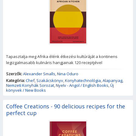
Tapasztalja meg Afrika élénk étkezési kultúráját a kontinens
legizgalmasabb kulináris hangjainak 120 receptjével
Szerzők:
Alexander Smalls
,
Nina Oduro
Kategória:
Chef
,
Szakácskönyv
,
Konyhatechnológia
,
Alapanyag
,
Nemzeti Konyhák Sorozat
,
Nyelv - Angol / English Books
,
Új
könyvek / New Books
Coffee Creations - 90 delicious recipes for the
perfect cup