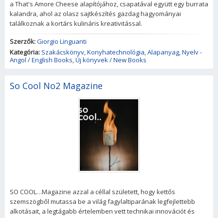
a That's Amore Cheese alapítójához, csapatával együtt egy burrata
kalandra, ahol az olasz sajtkészítés gazdag hagyományai
találkoznak a kortárs kulináris kreativitással.
Szerzők:
Giorgio Linguanti
Kategória:
Szakácskönyv
,
Konyhatechnológia
,
Alapanyag
,
Nyelv -
Angol / English Books
,
Új könyvek / New Books
So Cool No2 Magazine
SO COOL…Magazine azzal a céllal született, hogy kettős
szemszögből mutassa be a világ fagylaltiparának legfejlettebb
alkotásait, a legtágabb értelemben vett technikai innovációt és