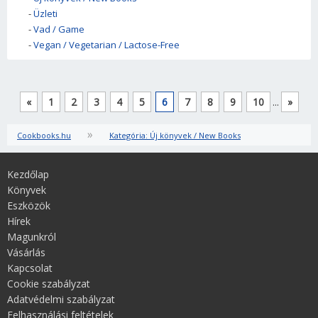
-
Üzleti
-
Vad / Game
-
Vegan / Vegetarian / Lactose-Free
«
1
2
3
4
5
6
7
8
9
10
...
»
»
Cookbooks.hu
Kategória: Új könyvek / New Books
Kezdőlap
Könyvek
Eszközök
Hírek
Magunkról
Vásárlás
Kapcsolat
Cookie szabályzat
Adatvédelmi szabályzat
Felhasználási feltételek