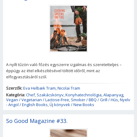
A nyílt tűzön való főzés egyszerre izgalmas és szeretetteljes –
éppúgy az étel elkészítésével töltött időről, mint az
elfogyasztásáról szól.
Szerzők:
Eva Helbæk Tram
,
Nicolai Tram
Kategória:
Chef
,
Szakácskönyv
,
Konyhatechnológia
,
Alapanyag
,
Vegan / Vegetarian / Lactose-Free
,
Smoker / BBQ / Grill / Hús
,
Nyelv
- Angol / English Books
,
Új könyvek / New Books
So Good Magazine #33.