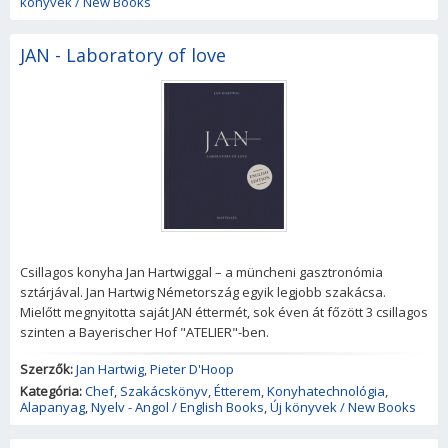
könyvek / New Books
JAN - Laboratory of love
Csillagos konyha Jan Hartwiggal – a müncheni gasztronómia
sztárjával. Jan Hartwig Németország egyik legjobb szakácsa.
Mielőtt megnyitotta saját JAN éttermét, sok éven át főzött 3 csillagos
szinten a Bayerischer Hof "ATELIER"-ben.
Szerzők:
Jan Hartwig
,
Pieter D'Hoop
Kategória:
Chef
,
Szakácskönyv
,
Étterem
,
Konyhatechnológia
,
Alapanyag
,
Nyelv - Angol / English Books
,
Új könyvek / New Books