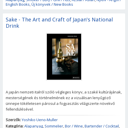
English Books
,
Új könyvek / New Books
Sake - The Art and Craft of Japan's National
Drink
A japán nemzeti italról szóló végleges könyv, a szaké kultúrájának,
mesterségének és történelmének ez a vizuálisan lenyűgöző
ünnepe tökéletesen párosul a fogyasztás világszerte növekvő
fellendülésével.
Szerzők:
Yoshiko Ueno-Muller
Kategória:
Alapanyag
,
Sommelier
,
Bor / Wine
,
Bartender / Cocktail
,