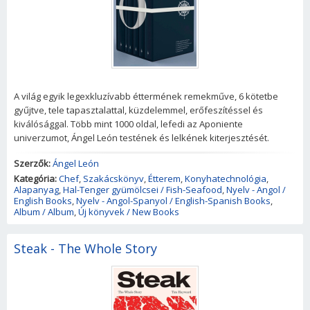
A világ egyik legexkluzívabb éttermének remekműve, 6 kötetbe
gyűjtve, tele tapasztalattal, küzdelemmel, erőfeszítéssel és
kiválósággal. Több mint 1000 oldal, lefedi az Aponiente
univerzumot, Ángel León testének és lelkének kiterjesztését.
Szerzők:
Ángel León
Kategória:
Chef
,
Szakácskönyv
,
Étterem
,
Konyhatechnológia
,
Alapanyag
,
Hal-Tenger gyümölcsei / Fish-Seafood
,
Nyelv - Angol /
English Books
,
Nyelv - Angol-Spanyol / English-Spanish Books
,
Album / Album
,
Új könyvek / New Books
Steak - The Whole Story