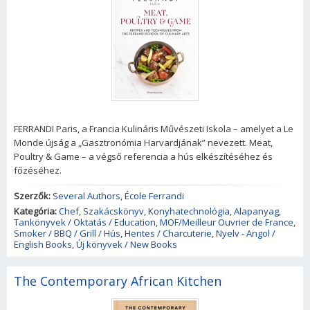
FERRANDI Paris, a Francia Kulináris Művészeti Iskola – amelyet a Le
Monde újság a „Gasztronómia Harvardjának” nevezett. Meat,
Poultry & Game – a végső referencia a hús elkészítéséhez és
főzéséhez.
Szerzők:
Several Authors
,
École Ferrandi
Kategória:
Chef
,
Szakácskönyv
,
Konyhatechnológia
,
Alapanyag
,
Tankönyvek / Oktatás / Education
,
MOF/Meilleur Ouvrier de France
,
Smoker / BBQ / Grill / Hús
,
Hentes / Charcuterie
,
Nyelv - Angol /
English Books
,
Új könyvek / New Books
The Contemporary African Kitchen