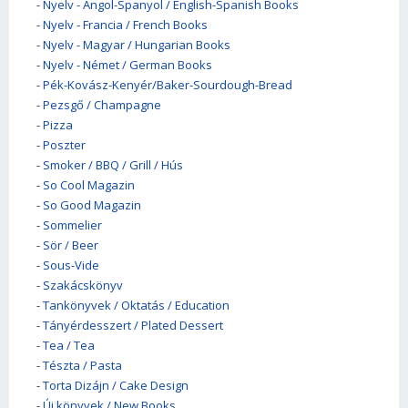
-
Nyelv - Angol-Spanyol / English-Spanish Books
-
Nyelv - Francia / French Books
-
Nyelv - Magyar / Hungarian Books
-
Nyelv - Német / German Books
-
Pék-Kovász-Kenyér/Baker-Sourdough-Bread
-
Pezsgő / Champagne
-
Pizza
-
Poszter
-
Smoker / BBQ / Grill / Hús
-
So Cool Magazin
-
So Good Magazin
-
Sommelier
-
Sör / Beer
-
Sous-Vide
-
Szakácskönyv
-
Tankönyvek / Oktatás / Education
-
Tányérdesszert / Plated Dessert
-
Tea / Tea
-
Tészta / Pasta
-
Torta Dizájn / Cake Design
-
Új könyvek / New Books