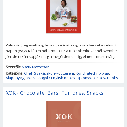
Valószínűleg evett egy levest, salátát vagy szendvicset az elmúlt
napon (vagy talán mindhármat). Ez a trió sok étkezésnél szembe
jön, de ritkán kapják meg a megérdemelt figyelmet – mostanáig.
Szerzők:
Matty Matheson
Kategória:
Chef
,
Szakácskönyv
,
Étterem
,
Konyhatechnológia
,
Alapanyag
,
Nyelv - Angol / English Books
,
Új könyvek / New Books
XOK - Chocolate, Bars, Turrones, Snacks