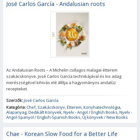
José Carlos García - Andalusian roots
Az Andalusian Roots – A Michelin csillagos malagai étterem
szakácskönyve. José Carlos García technikájával és kis adag
merészségével kihívás elé állítja a hagyományos andalúz
recepteket.
Szerzők:
José Carlos García
Kategória:
Chef
,
Szakácskönyv
,
Étterem
,
Konyhatechnológia
,
Alapanyag
,
Dedikált Könyvek
,
Nyelv - Angol / English Books
,
Nyelv -
Angol-Spanyol / English-Spanish Books
,
Új könyvek / New Books
Chae - Korean Slow Food for a Better Life