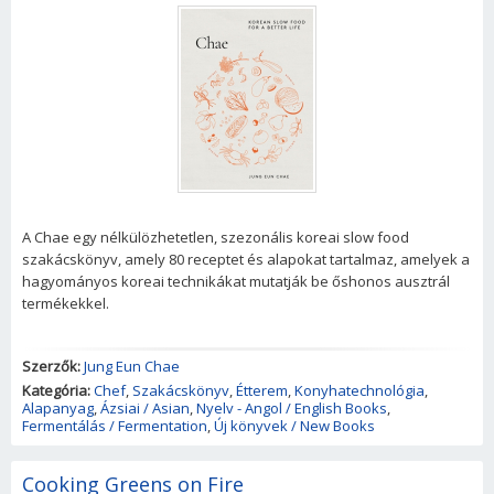
A Chae egy nélkülözhetetlen, szezonális koreai slow food
szakácskönyv, amely 80 receptet és alapokat tartalmaz, amelyek a
hagyományos koreai technikákat mutatják be őshonos ausztrál
termékekkel.
Szerzők:
Jung Eun Chae
Kategória:
Chef
,
Szakácskönyv
,
Étterem
,
Konyhatechnológia
,
Alapanyag
,
Ázsiai / Asian
,
Nyelv - Angol / English Books
,
Fermentálás / Fermentation
,
Új könyvek / New Books
Cooking Greens on Fire