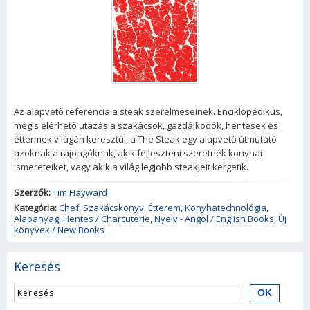
Az alapvető referencia a steak szerelmeseinek. Enciklopédikus,
mégis elérhető utazás a szakácsok, gazdálkodók, hentesek és
éttermek világán keresztül, a The Steak egy alapvető útmutató
azoknak a rajongóknak, akik fejleszteni szeretnék konyhai
ismereteiket, vagy akik a világ legjobb steakjeit kergetik.
Szerzők:
Tim Hayward
Kategória:
Chef
,
Szakácskönyv
,
Étterem
,
Konyhatechnológia
,
Alapanyag
,
Hentes / Charcuterie
,
Nyelv - Angol / English Books
,
Új
könyvek / New Books
Keresés