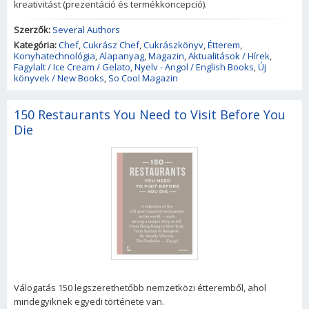
kreativitást (prezentáció és termékkoncepció).
Szerzők:
Several Authors
Kategória:
Chef
,
Cukrász Chef
,
Cukrászkönyv
,
Étterem
,
Konyhatechnológia
,
Alapanyag
,
Magazin
,
Aktualitások / Hírek
,
Fagylalt / Ice Cream / Gelato
,
Nyelv - Angol / English Books
,
Új
könyvek / New Books
,
So Cool Magazin
150 Restaurants You Need to Visit Before You
Die
Válogatás 150 legszerethetőbb nemzetközi étteremből, ahol
mindegyiknek egyedi története van.