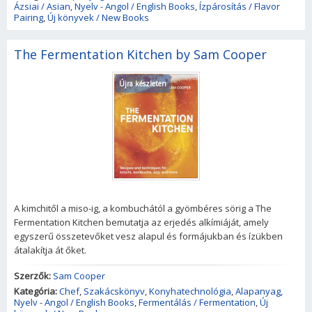
Ázsiai / Asian
,
Nyelv - Angol / English Books
,
Ízpárosítás / Flavor
Pairing
,
Új könyvek / New Books
The Fermentation Kitchen by Sam Cooper
Újra készleten
A kimchitől a miso-ig, a kombuchától a gyömbéres sörig a The
Fermentation Kitchen bemutatja az erjedés alkímiáját, amely
egyszerű összetevőket vesz alapul és formájukban és ízükben
átalakítja át őket.
Szerzők:
Sam Cooper
Kategória:
Chef
,
Szakácskönyv
,
Konyhatechnológia
,
Alapanyag
,
Nyelv - Angol / English Books
,
Fermentálás / Fermentation
,
Új