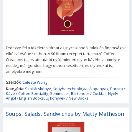
Fedezze fel a tökéletes társat az ínycsiklandó italok és finomságok
elkészítéséhez otthon. A 90 finom receptet tartalmazó Coffee
Creations teljes útmutatót nyújt minden olyan kávéhoz, amelyre
esetleg már gondolt, hogy otthon készítsen, és olyanokat is,
amelyekre még nem.
Szerzők:
Celeste Wong
Kategória:
Szakácskönyv
,
Konyhatechnológia
,
Alapanyag
,
Barista /
Kávé / Coffee Speciality
,
Sommelier
,
Bartender / Cocktail
,
Nyelv -
Angol / English Books
,
Új könyvek / New Books
Soups, Salads, Sandwiches by Matty Matheson