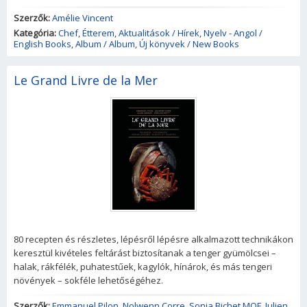
Szerzők:
Amélie Vincent
Kategória:
Chef
,
Étterem
,
Aktualitások / Hírek
,
Nyelv - Angol /
English Books
,
Album / Album
,
Új könyvek / New Books
Le Grand Livre de la Mer
80 recepten és részletes, lépésről lépésre alkalmazott technikákon
keresztül kivételes feltárást biztosítanak a tenger gyümölcsei –
halak, rákfélék, puhatestűek, kagylók, hínárok, és más tengeri
növények – sokféle lehetőségéhez.
Szerzők:
Emmanuel Pilon
,
Nolwenn Corre
,
Sonia Bichet MOF
,
Julien