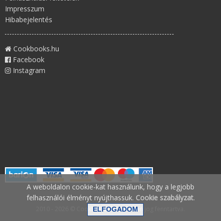
Impresszum
Hibabejelentés
Cookbooks.hu
Facebook
Instagram
A weboldalon cookie-kat használunk, hogy a legjobb
felhasználói élményt nyújthassuk.
Cookie szabályzat
.
2010 - 2026 © CookBooks.hu - Minden jog fenntartva.