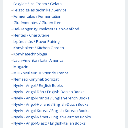
-
Fagylalt / Ice Cream / Gelato
-
Felszolgálás technika / Service
-
Fermentálás / Fermentation
-
Gluténmentes / Gluten free
-
Hal-Tenger gyümölcsei / Fish-Seafood
-
Hentes / Charcuterie
-
Ízpárosítás / Flavor Pairing
-
Konyhakert / Kitchen Garden
-
Konyhatechnológia
-
Latin-Amerika / Latin America
-
Magazin
-
MOF/Meilleur Ouvrier de France
-
Nemzeti Konyhák Sorozat
-
Nyelv - Angol / English Books
-
Nyelv - Angol-Dán / English-Danish Books
-
Nyelv - Angol-Francia / English-French Books
-
Nyelv - Angol-Holland / English-Dutch Books
-
Nyelv - Angol-Koreai / English-Korean Books
-
Nyelv - Angol-Német / English-German Books
-
Nyelv - Angol-Olasz / English-Italian Books