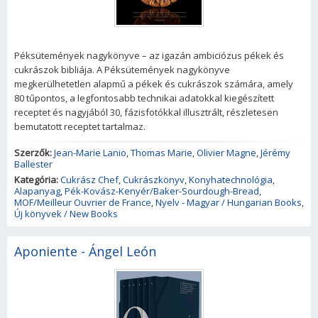
Péksütemények nagykönyve – az igazán ambiciózus pékek és
cukrászok bibliája. A Péksütemények nagykönyve
megkerülhetetlen alapmű a pékek és cukrászok számára, amely
80 tűpontos, a legfontosabb technikai adatokkal kiegészített
receptet és nagyjából 30, fázisfotókkal illusztrált, részletesen
bemutatott receptet tartalmaz.
Szerzők:
Jean-Marie Lanio
,
Thomas Marie
,
Olivier Magne
,
Jérémy
Ballester
Kategória:
Cukrász Chef
,
Cukrászkönyv
,
Konyhatechnológia
,
Alapanyag
,
Pék-Kovász-Kenyér/Baker-Sourdough-Bread
,
MOF/Meilleur Ouvrier de France
,
Nyelv - Magyar / Hungarian Books
,
Új könyvek / New Books
Aponiente - Ángel León