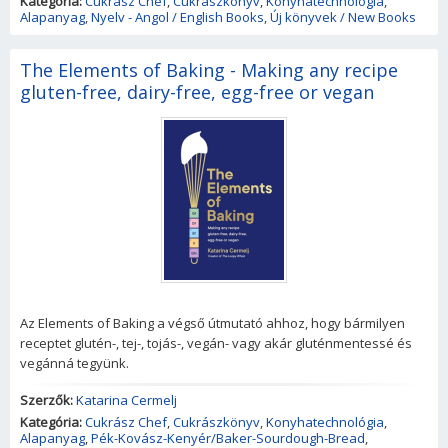
Kategória:
Cukrász Chef
,
Cukrászkönyv
,
Konyhatechnológia
,
Alapanyag
,
Nyelv - Angol / English Books
,
Új könyvek / New Books
The Elements of Baking - Making any recipe
gluten-free, dairy-free, egg-free or vegan
Az Elements of Baking a végső útmutató ahhoz, hogy bármilyen
receptet glutén-, tej-, tojás-, vegán- vagy akár gluténmentessé és
vegánná tegyünk.
Szerzők:
Katarina Cermelj
Kategória:
Cukrász Chef
,
Cukrászkönyv
,
Konyhatechnológia
,
Alapanyag
,
Pék-Kovász-Kenyér/Baker-Sourdough-Bread
,