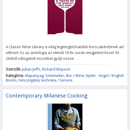
A Classic Wine Library a világ legmegbízhatóbb borszakértőinek ad
otthont. Ez az antológia az elmúlt 10 év során megjelent közel 30
címből válogatott esszéket gyűjt össze.
Szerzők:
Julian Jeffs
,
Richard Mayson
Kategória:
Alapanyag
,
Sommelier
,
Bor / Wine
,
Nyelv - Angol / English
Books
,
Felszolgálás technika / Service
Contemporary Milanese Cooking