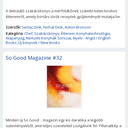
A debütáló szakácskönyv a mérföldkőnek számító kelet-londoni
étteremről, amely kortárs török receptek gyűjteményét mutatja be.
Szerzők:
Sertaç Dirik
,
Ferhat Dirik
,
Action Bronson
Kategória:
Chef
,
Szakácskönyv
,
Étterem
,
Konyhatechnológia
,
Alapanyag
,
Nemzeti Konyhák Sorozat
,
Nyelv - Angol / English
Books
,
Új könyvek / New Books
So Good Magazine #32
Minden új So Good… magazin egy kis darabka a legjobb
süteményekből, amit teljes szeretettel szolgálunk fel. Pillanatkép a