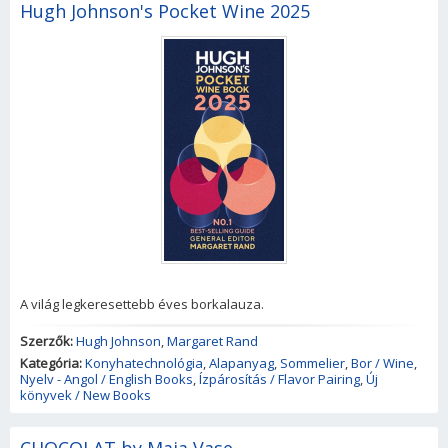
Hugh Johnson's Pocket Wine 2025
A világ legkeresettebb éves borkalauza.
Szerzők:
Hugh Johnson
,
Margaret Rand
Kategória:
Konyhatechnológia
,
Alapanyag
,
Sommelier
,
Bor / Wine
,
Nyelv - Angol / English Books
,
Ízpárosítás / Flavor Pairing
,
Új
könyvek / New Books