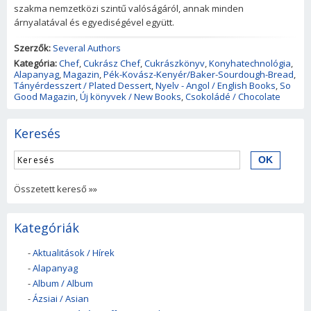
szakma nemzetközi szintű valóságáról, annak minden
árnyalatával és egyediségével együtt.
Szerzők:
Several Authors
Kategória:
Chef
,
Cukrász Chef
,
Cukrászkönyv
,
Konyhatechnológia
,
Alapanyag
,
Magazin
,
Pék-Kovász-Kenyér/Baker-Sourdough-Bread
,
Tányérdesszert / Plated Dessert
,
Nyelv - Angol / English Books
,
So
Good Magazin
,
Új könyvek / New Books
,
Csokoládé / Chocolate
Keresés
Összetett kereső »»
Kategóriák
-
Aktualitások / Hírek
-
Alapanyag
-
Album / Album
-
Ázsiai / Asian