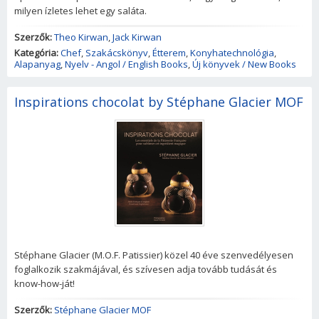
milyen ízletes lehet egy saláta.
Szerzők:
Theo Kirwan
,
Jack Kirwan
Kategória:
Chef
,
Szakácskönyv
,
Étterem
,
Konyhatechnológia
,
Alapanyag
,
Nyelv - Angol / English Books
,
Új könyvek / New Books
Inspirations chocolat by Stéphane Glacier MOF
Stéphane Glacier (M.O.F. Patissier) közel 40 éve szenvedélyesen
foglalkozik szakmájával, és szívesen adja tovább tudását és
know-how-ját!
Szerzők:
Stéphane Glacier MOF