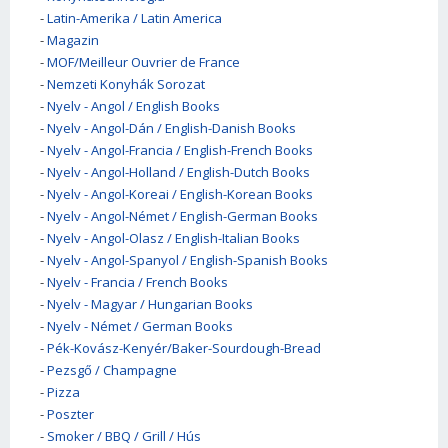
-
Latin-Amerika / Latin America
-
Magazin
-
MOF/Meilleur Ouvrier de France
-
Nemzeti Konyhák Sorozat
-
Nyelv - Angol / English Books
-
Nyelv - Angol-Dán / English-Danish Books
-
Nyelv - Angol-Francia / English-French Books
-
Nyelv - Angol-Holland / English-Dutch Books
-
Nyelv - Angol-Koreai / English-Korean Books
-
Nyelv - Angol-Német / English-German Books
-
Nyelv - Angol-Olasz / English-Italian Books
-
Nyelv - Angol-Spanyol / English-Spanish Books
-
Nyelv - Francia / French Books
-
Nyelv - Magyar / Hungarian Books
-
Nyelv - Német / German Books
-
Pék-Kovász-Kenyér/Baker-Sourdough-Bread
-
Pezsgő / Champagne
-
Pizza
-
Poszter
-
Smoker / BBQ / Grill / Hús