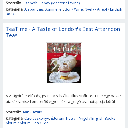
Szerzők:
Elizabeth Gabay (Master of Wine)
Kategória:
Alapanyag
,
Sommelier
,
Bor / Wine
,
Nyelv - Angol / English
Books
TeaTime - A Taste of London's Best Afternoon
Teas
A világhírű ételfotós, Jean Cazals által illusztrált TeaTime egy pazar
utazásra visz London 50 egyedi és ragyogó tea-hotspotja körül.
Szerzők:
Jean Cazals
Kategória:
Cukrászkönyv
,
Étterem
,
Nyelv - Angol / English Books
,
Album / Album
,
Tea / Tea