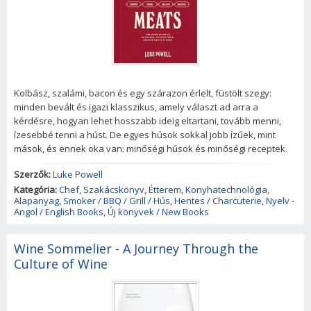
Kolbász, szalámi, bacon és egy szárazon érlelt, füstölt szegy:
minden bevált és igazi klasszikus, amely választ ad arra a
kérdésre, hogyan lehet hosszabb ideig eltartani, tovább menni,
ízesebbé tenni a húst. De egyes húsok sokkal jobb ízűek, mint
mások, és ennek oka van: minőségi húsok és minőségi receptek.
Szerzők:
Luke Powell
Kategória:
Chef
,
Szakácskönyv
,
Étterem
,
Konyhatechnológia
,
Alapanyag
,
Smoker / BBQ / Grill / Hús
,
Hentes / Charcuterie
,
Nyelv -
Angol / English Books
,
Új könyvek / New Books
Wine Sommelier - A Journey Through the
Culture of Wine