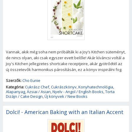
Vannak, akik még soha nem próbálták ki a Joy’s Kitchen süteményt,
de nincs olyan, aki csak egyszer evett belőle! Akár kíváncsi voltál a
Joy's Kitchen jellegzetes shortcake receptjeire, akár gyötrődtél az
új összetevők harmonikus párosításán, ez a könyv inspirálni fog.
Szerzők:
Cho Eunie
Kategória:
Cukrász Chef
,
Cukrászkönyv
,
Konyhatechnológia
,
Alapanyag
,
Ázsiai / Asian
,
Nyelv - Angol / English Books
,
Torta
Dizájn / Cake Design
,
Új könyvek / New Books
Dolci! - American Baking with an Italian Accent