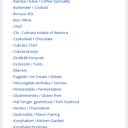
-
Barista / Kávé / Coffee Speciality
-
Bartender / Cocktail
-
Bocuse dOr
-
Bor / Wine
-
Chef
-
CIA - Culinary Institut of America
-
Csokoládé / Chocolate
-
Cukrász Chef
-
Cukrászkönyv
-
Dedikált Könyvek
-
Eszközök / Tools
-
Étterem
-
Fagylalt / Ice Cream / Gelato
-
Felszolgálás technika / Service
-
Fermentálás / Fermentation
-
Gluténmentes / Gluten free
-
Hal-Tenger gyümölcsei / Fish-Seafood
-
Hentes / Charcuterie
-
Ízpárosítás / Flavor Pairing
-
Konyhakert / Kitchen Garden
-
Konyhatechnológia