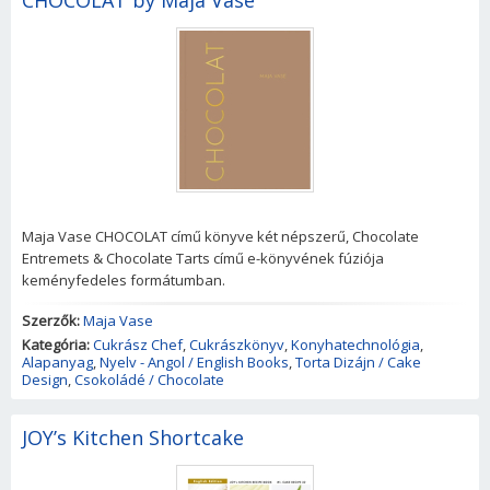
CHOCOLAT by Maja Vase
Maja Vase CHOCOLAT című könyve két népszerű, Chocolate
Entremets & Chocolate Tarts című e-könyvének fúziója
keményfedeles formátumban.
Szerzők:
Maja Vase
Kategória:
Cukrász Chef
,
Cukrászkönyv
,
Konyhatechnológia
,
Alapanyag
,
Nyelv - Angol / English Books
,
Torta Dizájn / Cake
Design
,
Csokoládé / Chocolate
JOY’s Kitchen Shortcake