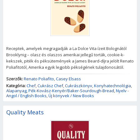
Receptek, amelyek megragadják a La Dolce Vita ízeit Bolognától
Brooklynig – olasz és olaszos amerikai jellegű torták, cookie-k-
kekszek, piték és péksütemények a James Beard-díjra jelölt Renato
Poliafitotól, Amerika egyik legjobb pékségének tulajdonosától.
Szerzők:
Renato Poliafito
,
Casey Elsass
Kategória:
Chef
,
Cukrász Chef
,
Cukrászkönyv
,
Konyhatechnológia
,
Alapanyag
,
Pék-Kovász-Kenyér/Baker-Sourdough-Bread
,
Nyelv -
Angol / English Books
,
Új könyvek / New Books
Quality Meats