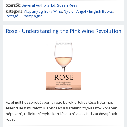
Szerzők:
Several Authors
,
Ed. Susan Keevil
Kategória:
Alapanyag
,
Bor / Wine
,
Nyelv - Angol / English Books
,
Pezsgő / Champagne
Rosé - Understanding the Pink Wine Revolution
Az elmúlt huszonöt évben a rozé borok értékesítése hatalmas
fellendülést mutatott. Különösen a fiatalabb fogyasztok körében
népszerű, reflektorfénybe kerülése a rózsaszín divat divatjának
része.