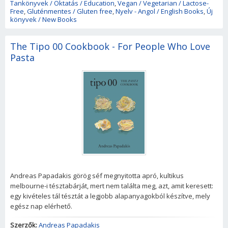
Tankönyvek / Oktatás / Education
,
Vegan / Vegetarian / Lactose-
Free
,
Gluténmentes / Gluten free
,
Nyelv - Angol / English Books
,
Új
könyvek / New Books
The Tipo 00 Cookbook - For People Who Love
Pasta
Andreas Papadakis görög séf megnyitotta apró, kultikus
melbourne-i tésztabárját, mert nem találta meg, azt, amit keresett:
egy kivételes tál tésztát a legjobb alapanyagokból készítve, mely
egész nap elérhető.
Szerzők:
Andreas Papadakis