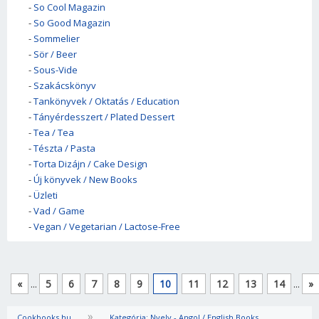
-
So Cool Magazin
-
So Good Magazin
-
Sommelier
-
Sör / Beer
-
Sous-Vide
-
Szakácskönyv
-
Tankönyvek / Oktatás / Education
-
Tányérdesszert / Plated Dessert
-
Tea / Tea
-
Tészta / Pasta
-
Torta Dizájn / Cake Design
-
Új könyvek / New Books
-
Üzleti
-
Vad / Game
-
Vegan / Vegetarian / Lactose-Free
«
...
5
6
7
8
9
10
11
12
13
14
...
»
»
Cookbooks.hu
Kategória: Nyelv - Angol / English Books