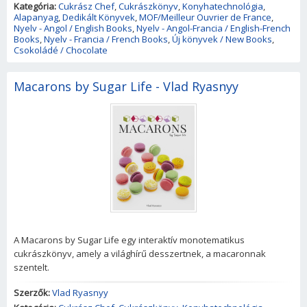
Kategória:
Cukrász Chef
,
Cukrászkönyv
,
Konyhatechnológia
,
Alapanyag
,
Dedikált Könyvek
,
MOF/Meilleur Ouvrier de France
,
Nyelv - Angol / English Books
,
Nyelv - Angol-Francia / English-French
Books
,
Nyelv - Francia / French Books
,
Új könyvek / New Books
,
Csokoládé / Chocolate
Macarons by Sugar Life - Vlad Ryasnyy
A Macarons by Sugar Life egy interaktív monotematikus
cukrászkönyv, amely a világhírű desszertnek, a macaronnak
szentelt.
Szerzők:
Vlad Ryasnyy